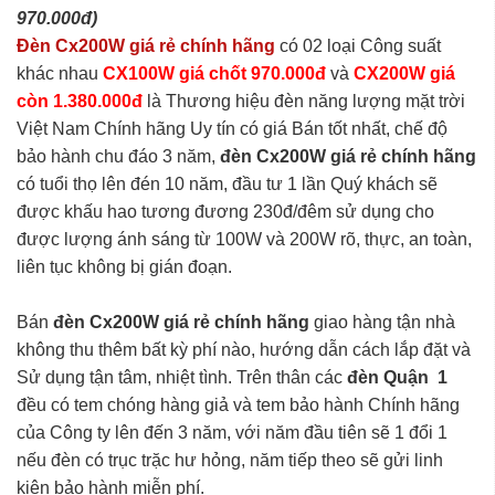
970.000đ)
Đèn Cx200W giá rẻ chính hãng
có 02 loại Công suất
khác nhau
CX100W giá chốt 970.000đ
và
CX200W giá
còn 1.380.000đ
là Thương hiệu đèn năng lượng mặt trời
Việt Nam Chính hãng Uy tín có giá Bán tốt nhất, chế độ
bảo hành chu đáo 3 năm,
đèn Cx200W giá rẻ chính hãng
có tuổi thọ lên đén 10 năm, đầu tư 1 lần Quý khách sẽ
được khấu hao tương đương 230đ/đêm sử dụng cho
được lượng ánh sáng từ 100W và 200W rõ, thực, an toàn,
liên tục không bị gián đoạn.
Bán
đèn Cx200W giá rẻ chính hãng
giao hàng tận nhà
không thu thêm bất kỳ phí nào, hướng dẫn cách lắp đặt và
Sử dụng tận tâm, nhiệt tình. Trên thân các
đèn Quận 1
đều có tem chóng hàng giả và tem bảo hành Chính hãng
của Công ty lên đến 3 năm, với năm đầu tiên sẽ 1 đổi 1
nếu đèn có trục trặc hư hỏng, năm tiếp theo sẽ gửi linh
kiện bảo hành miễn phí.