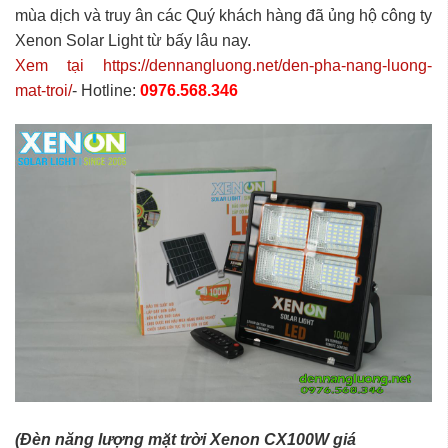
mùa dịch và truy ân các Quý khách hàng đã ủng hộ công ty
Xenon Solar Light từ bấy lâu nay.
Xem tại https://dennangluong.net/den-pha-nang-luong-
mat-troi/
- Hotline:
0976.568.346
(Đèn năng lượng mặt trời Xenon CX100W giá