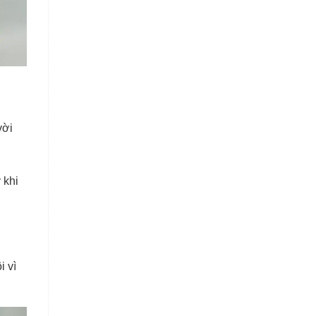
vời
 khi
i vì