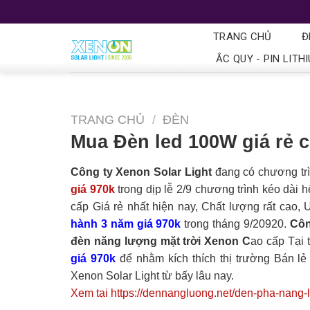
TRANG CHỦ
Đ
ẮC QUY - PIN LITH
TRANG CHỦ
/
ĐÈN
Mua Đèn led 100W giá rẻ 
Công ty Xenon Solar Light
đang có chương tr
giá 970k
trong dịp lễ 2/9 chương trình kéo dài 
cấp Giá rẻ nhất hiện nay, Chất lượng rất cao,
hành 3 năm giá 970k
trong tháng 9/20920.
Côn
đèn năng lượng mặt trời Xenon C
ao cấp Tại 
giá 970k
để nhằm kích thích thị trường Bán lẻ
Xenon Solar Light từ bấy lâu nay.
Xem tại https://dennangluong.net/den-pha-nang-l