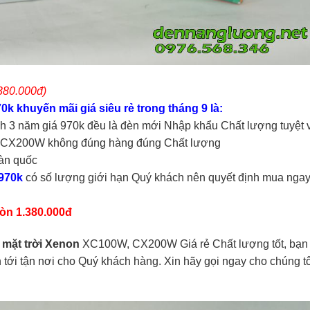
380.000đ)
k khuyến mãi giá siêu rẻ trong tháng 9 là:
ành 3 năm giá 970k đều là đèn mới Nhập khẩu Chất lượng tuyệt 
à CX200W không đúng hàng đúng Chất lượng
àn quốc
 970k
có số lượng giới hạn Quý khách nên quyết định mua ngay
òn 1.380.000đ
mặt trời Xenon
XC100W, CX200W Giá rẻ Chất lượng tốt, bạn
 tới tận nơi cho Quý khách hàng. Xin hãy gọi ngay cho chúng tô