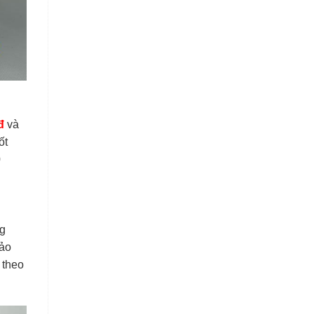
đ
và
ốt
0
ng
bảo
 theo