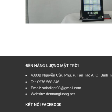
ĐÈN NĂNG LƯỢNG MẶT TRỜI
4380B Nguyễn Cửu Phú, P. Tân Tạo A, Q. Bình 
Tel:
0976.568.346
Email: solarlight08@gmail.com
Website: dennangluong.net
KẾT NỐI FACEBOOK