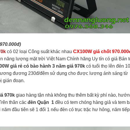
970.000đ)
70k
có 02 loại Công suất khác nhau
CX100W giá chốt 970.000
n năng lượng mặt trời Việt Nam Chính hãng Uy tín có giá Bán t
100W giá rẻ có bào hành 3 năm giá 970k
có tuổi thọ lên đén 1
o tương đương 230đ/đêm sử dụng cho được lượng ánh sáng từ
ị gián đoạn.
iá 970k
giao hàng tận nhà không thu thêm bất kỳ phí nào, hướ
 Trên thân các
đèn Quận 1
đều có tem chóng hàng giả và tem 
năm đầu tiên sẽ 1 đổi 1 nếu đèn có trục trặc hư hỏng, năm tiếp