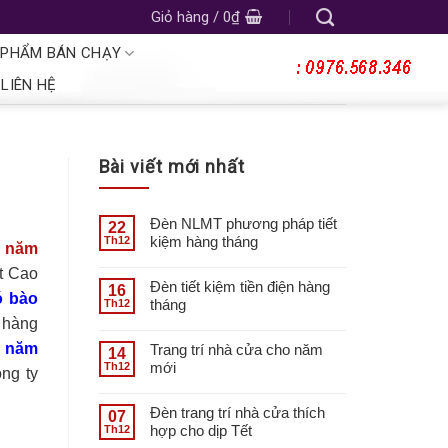
Giỏ hàng /
0
₫
 PHẨM BÁN CHẠY
LIÊN HỆ
Bài viết mới nhất
Đèn NLMT phương pháp tiết
22
kiệm hàng tháng
Th12
3 năm
ất Cao
Đèn tiết kiệm tiền điện hàng
16
ó bào
tháng
Th12
 hàng
3 năm
Trang trí nhà cửa cho năm
14
mới
Th12
ng ty
Đèn trang trí nhà cửa thích
07
hợp cho dịp Tết
Th12