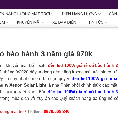
ÈN NĂNG LƯỢNG MẶT TRỜI
ĐIỆN NĂNG LƯỢNG
SẢN
IUM
KHUYẾN MÃI
XE ĐẠP ĐIỆN
TIN TỨC
có bào hành 3 năm giá 970k
ình khuyến mãi Bán, sale
đèn led 100W giá rẻ có bào hành 
hết tháng 9/2020 đây là dòng đèn năng lượng mặt trời pin rời r
 Uy tín duy nhất chỉ có Bán độc quyền
đèn led 100W giá rẻ c
g ty Xenon Solar Light
là nhà Phân phối chính thức các mặt
thị trường Việt Nam, Bán
đèn led 100W giá rẻ có bào hành 
 trong mùa dịch và truy ân các Quý khách hàng đã ủng hộ cô
uong-mat-troi/
- Hotline:
0976.568.346