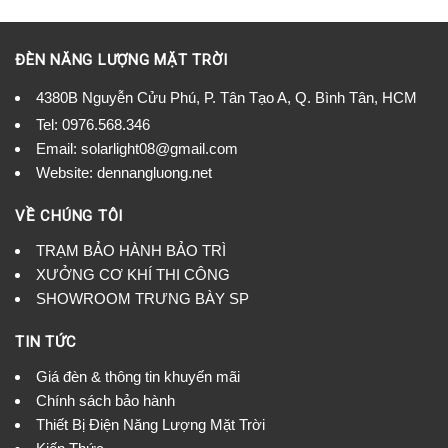
ĐÈN NĂNG LƯỢNG MẶT TRỜI
4380B Nguyễn Cửu Phú, P. Tân Tạo A, Q. Bình Tân, HCM
Tel:
0976.568.346
Email: solarlight08@gmail.com
Website: dennangluong.net
VỀ CHÚNG TÔI
TRẠM BẢO HÀNH BẢO TRÌ
XƯỞNG CƠ KHÍ THI CÔNG
SHOWROOM TRƯNG BÀY SP
TIN TỨC
Giá đèn & thông tin khuyến mãi
Chính sách bảo hành
Thiết Bị Điện Năng Lượng Mặt Trời