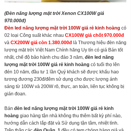
(Đèn năng lượng mặt trời Xenon CX100W giá
970.000đ)
Đèn led năng lượng mặt trời 100W giá rẻ kinh hoàng
có
02 loại Công suất khác nhau
CX100W giá chốt 970.000đ
và
CX200W giá còn 1.380.000đ
là Thương hiệu đèn năng
lượng mặt trời Việt Nam Chính hãng Uy tín có giá Bán tốt
nhất, chế độ bảo hành chu đáo 3 năm,
đèn led năng
lượng mặt trời 100W giá rẻ kinh hoàng
có tuổi thọ lên
đén 10 năm, đầu tư 1 lần Quý khách sẽ được khấu hao
tương đương 230đ/đêm sử dụng cho được lượng ánh
sáng từ 100W và 200W rõ, thực, an toàn, liên tục không bị
gián đoạn.
Bán
đèn led năng lượng mặt trời 100W giá rẻ kinh
hoàng
giao hàng tận nhà không thu thêm bất kỳ phí nào,
hướng dẫn cách lắp đặt và Sử dụng tận tâm, nhiệt tình.
Trên thân các
đèn Quận 1
đều có tem chóng hàng giả và