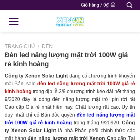
Giỏ hàng /
0
₫
TRANG CHỦ
/
ĐÈN
Đèn led năng lượng mặt trời 100W giá
rẻ kinh hoàng
Công ty Xenon Solar Light
đang có chương trình khuyến
mãi Bán, sale
đèn led năng lượng mặt trời 100W giá rẻ
kinh hoàng
trong dịp lễ 2/9 chương trình kéo dài hết tháng
9/2020 đây là dòng đèn năng lượng mặt trời pin rời rất
Cao cấp Giá rẻ nhất hiện nay, Chất lượng rất cao, Uy tín
duy nhất chỉ có Bán độc quyền
đèn led năng lượng mặt
trời 100W giá rẻ kinh hoàng
trong tháng 9/20920.
Công
ty Xenon Solar Light
là nhà Phân phối chính thức các
mặt hàng
đèn năng lượng mặt trời Xenon C
ao cấp Tại