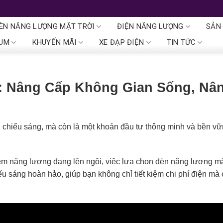
ÈN NĂNG LƯỢNG MẶT TRỜI
ĐIỆN NĂNG LƯỢNG
SẢN
IUM
KHUYẾN MÃI
XE ĐẠP ĐIỆN
TIN TỨC
: Nâng Cấp Không Gian Sống, Nâ
bị chiếu sáng, mà còn là một khoản đầu tư thông minh và bền v
ệm năng lượng đang lên ngôi, việc lựa chọn đèn năng lượng mặ
ếu sáng hoàn hảo, giúp bạn không chỉ tiết kiệm chi phí điện mà