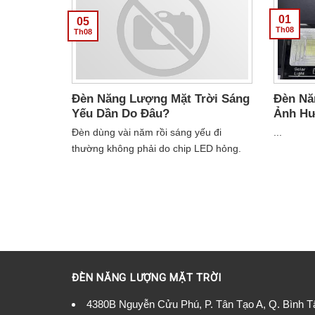
01
05
Th08
Th08
Đèn Năng Lượng Mặt Trời Sáng
Đèn Nă
Yếu Dần Do Đâu?
Ảnh Hư
Hè Khô
Đèn dùng vài năm rồi sáng yếu đi
...
thường không phải do chip LED hỏng.
Bốn bước kiểm tra giúp bạn biết khi nào
chỉ cần lau chùi, khi nào thay pin, và khi
nào mới thật sự nên thay đèn....
ĐÈN NĂNG LƯỢNG MẶT TRỜI
4380B Nguyễn Cửu Phú, P. Tân Tạo A, Q. Bình 