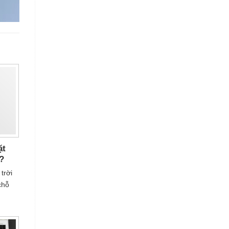
ặt
?
trời
chỗ
hiếc
g hợp
 nên