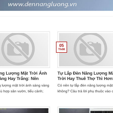
05
Th08
ng Lượng Mặt Trời Ánh
Tự Lắp Đèn Năng Lượng M
àng Hay Trắng: Nên
Trời Hay Thuê Thợ Thì Hơn
oại Nào?
 lượng mặt trời ánh sáng vàng
Có nên tự lắp đèn năng lượng mặt 
ù hợp sân vườn, tiểu cảnh;
không? Câu trả lời phụ thuộc vào 
trắng rõ nét phù hợp lối đi, an
bạn định lắp chứ không phải vào c
m cách chọn đúng cho từng khu
đèn. Bài viết phân nhóm rõ trườn
nào tự làm được, trường hợp nào