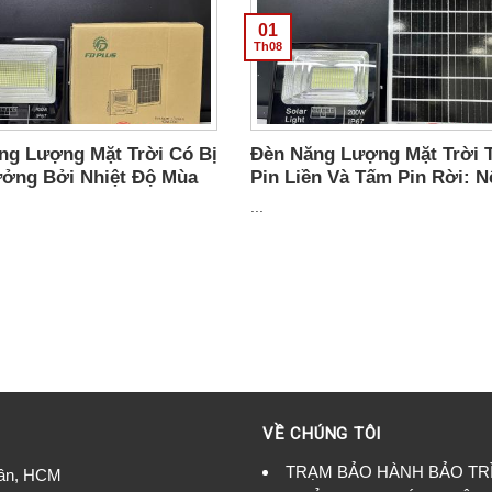
gọi thợ....
01
Th08
ng Lượng Mặt Trời Có Bị
Đèn Năng Lượng Mặt Trời 
ởng Bởi Nhiệt Độ Mùa
Pin Liền Và Tấm Pin Rời: N
ng?
Chọn Loại Nào?
...
VỀ CHÚNG TÔI
TRẠM BẢO HÀNH BẢO TR
Tân, HCM