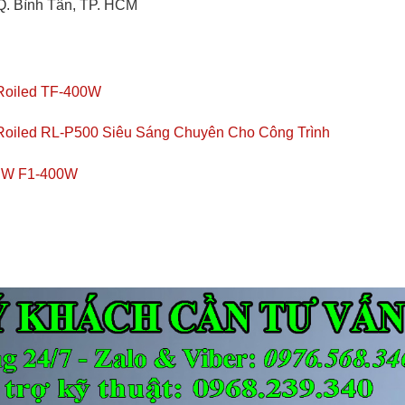
Q. Bình Tân, TP. HCM
Roiled TF-400W
oiled RL-P500 Siêu Sáng Chuyên Cho Công Trình
FSW F1-400W