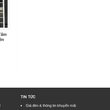
Tấm
ên
TIN TỨC
Ì
Giá đèn & thông tin khuyến mãi