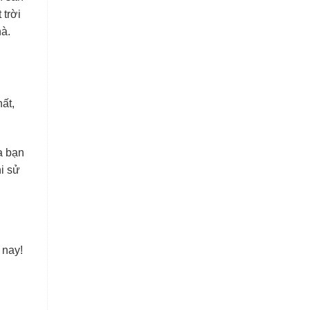
 trời
hà.
ất,
a bạn
hi sử
 nay!