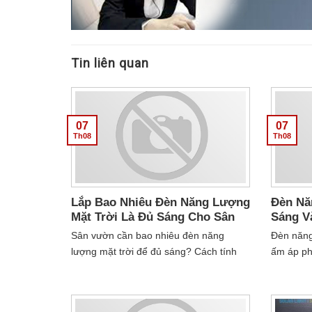
Tin liên quan
07
07
Th08
Th08
Lắp Bao Nhiêu Đèn Năng Lượng
Đèn Nă
Mặt Trời Là Đủ Sáng Cho Sân
Sáng V
Vườn?
Chọn L
Sân vườn cần bao nhiêu đèn năng
Đèn năng
lượng mặt trời để đủ sáng? Cách tính
ấm áp ph
theo diện tích, mục đích chiếu sáng và
ánh sáng 
khoảng cách lắp đặt hợp lý....
ninh. Xe
vực....