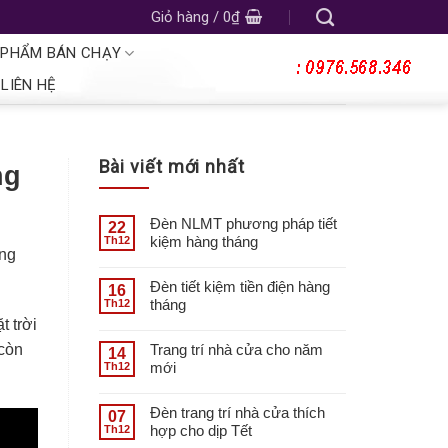
Giỏ hàng /
0
₫
 PHẨM BÁN CHẠY
LIÊN HỆ
Bài viết mới nhất
ng
Đèn NLMT phương pháp tiết
22
kiệm hàng tháng
Th12
ững
Đèn tiết kiệm tiền điện hàng
16
tháng
Th12
t trời
Trang trí nhà cửa cho năm
 còn
14
mới
Th12
Đèn trang trí nhà cửa thích
07
hợp cho dịp Tết
Th12