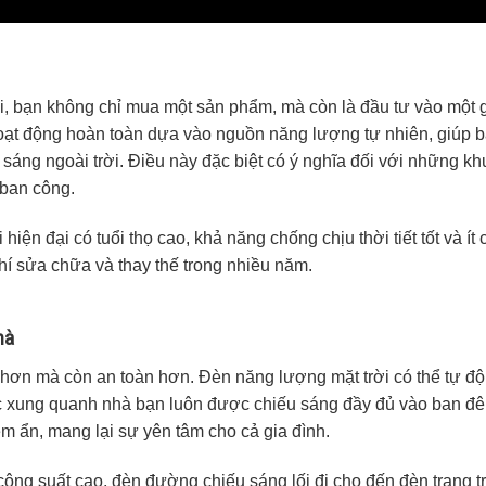
i, bạn không chỉ mua một sản phẩm, mà còn là đầu tư vào một g
oạt động hoàn toàn dựa vào nguồn năng lượng tự nhiên, giúp 
u sáng ngoài trời. Điều này đặc biệt có ý nghĩa đối với những k
 ban công.
ện đại có tuổi thọ cao, khả năng chống chịu thời tiết tốt và ít 
phí sửa chữa và thay thế trong nhiều năm.
hà
 hơn mà còn an toàn hơn. Đèn năng lượng mặt trời có thể tự đ
ực xung quanh nhà bạn luôn được chiếu sáng đầy đủ vào ban đ
ềm ẩn, mang lại sự yên tâm cho cả gia đình.
 công suất cao, đèn đường chiếu sáng lối đi cho đến đèn trang tr