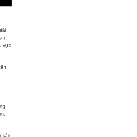
iải
bạn
hu vực
cần
ộng
êm.
í sân