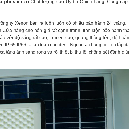
o phí ship
có Chất lượng cao Uy tín Chính hãng, Cung cấp r
công ty Xenon bán ra luôn luôn có phiếu bảo hành 24 tháng, l
 Cửa hàng cho nên giá rất cạnh tranh, linh kiện bảo hành th
o với độ sáng rất cao, Lumen cao, quang thông lớn, độ hoà
IP 65 IP66 rất an toàn cho đèn. Ngoài ra chúng tôi còn lắp đ
 xạ tăng ánh sáng rộng và rõ, thiết bị thu lôi chống sét đánh gi