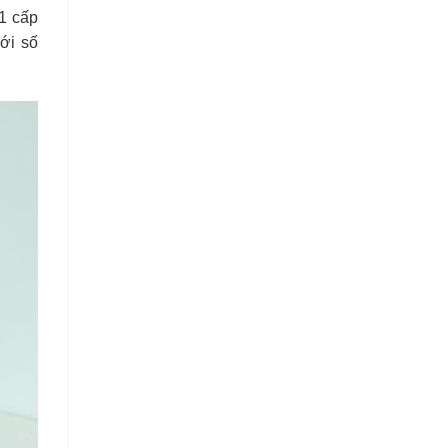
 1 cấp
ới số