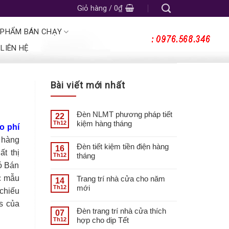
Giỏ hàng /
0
₫
 PHẨM BÁN CHẠY
LIÊN HỆ
Bài viết mới nhất
Đèn NLMT phương pháp tiết
22
kiệm hàng tháng
Th12
o phí
 hàng
Đèn tiết kiệm tiền điện hàng
16
t thị
tháng
Th12
ó Bán
c mẫu
Trang trí nhà cửa cho năm
14
mới
Th12
chiếu
s của
Đèn trang trí nhà cửa thích
07
hợp cho dịp Tết
Th12