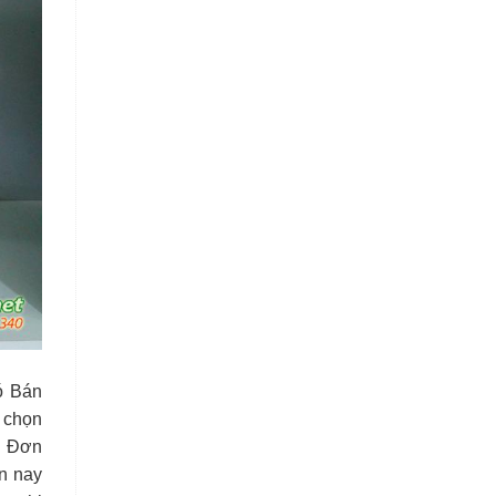
ó Bán
 chọn
. Đơn
ện nay