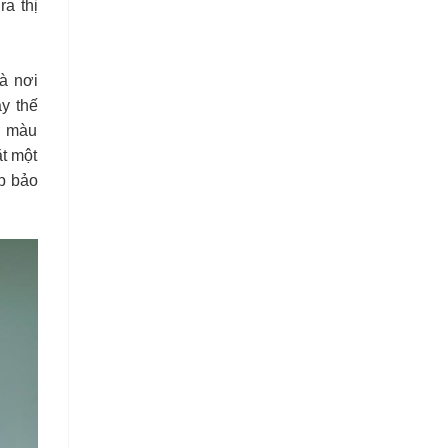
a thị
à nơi
ay thế
n màu
ặt một
úp bảo