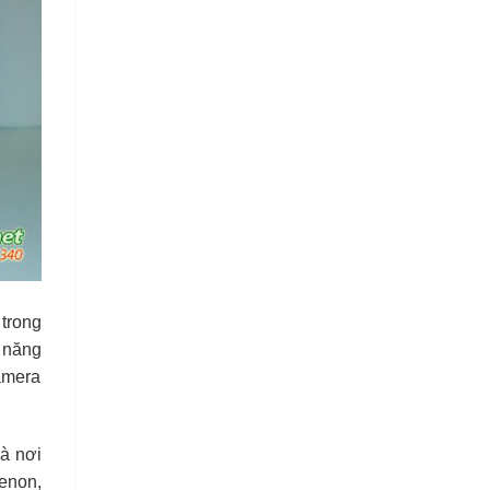
trong
 năng
amera
là nơi
enon,