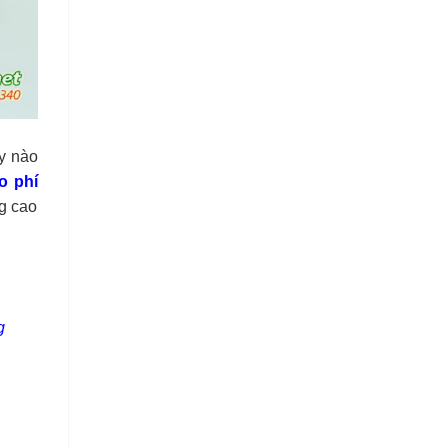
ty nào
o phí
g cao
g