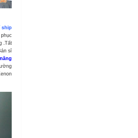
 ship
 phục
g .Tất
án sỉ
năng
 đường
Xenon