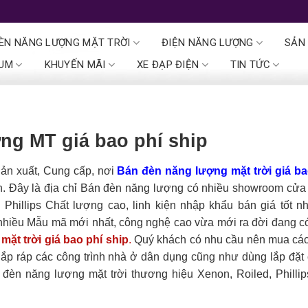
ÈN NĂNG LƯỢNG MẶT TRỜI
ĐIỆN NĂNG LƯỢNG
SẢN
IUM
KHUYẾN MÃI
XE ĐẠP ĐIỆN
TIN TỨC
ng MT giá bao phí ship
ản xuất, Cung cấp, nơi
Bán đèn năng lượng mặt trời
giá ba
h. Đây là địa chỉ Bán đèn năng lượng có nhiều showroom cửa
hillips Chất lượng cao, linh kiện nhập khẩu bán giá tốt nhấ
 nhiều Mẫu mã mới nhất, công nghệ cao vừa mới ra đời đang c
mặt trời
giá bao phí ship
.
Quý khách có nhu cầu nên mua cá
lắp ráp các công trình nhà ở dân dụng cũng như dùng lắp đặt 
èn năng lượng mặt trời thương hiệu Xenon, Roiled, Phillip