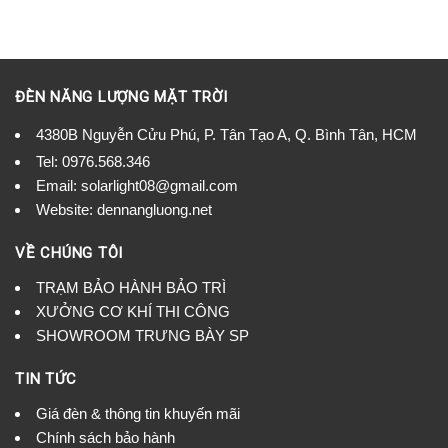
ĐÈN NĂNG LƯỢNG MẶT TRỜI
4380B Nguyễn Cửu Phú, P. Tân Tạo A, Q. Bình Tân, HCM
Tel:
0976.568.346
Email: solarlight08@gmail.com
Website: dennangluong.net
VỀ CHÚNG TÔI
TRẠM BẢO HÀNH BẢO TRÌ
XƯỞNG CƠ KHÍ THI CÔNG
SHOWROOM TRƯNG BÀY SP
TIN TỨC
Giá đèn & thông tin khuyến mãi
Chính sách bảo hành