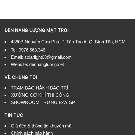
ĐÈN NĂNG LƯỢNG MẶT TRỜI
4380B Nguyễn Cửu Phú, P. Tân Tạo A, Q. Bình Tân, HCM
Tel:
0976.568.346
Email: solarlight08@gmail.com
Website: dennangluong.net
VỀ CHÚNG TÔI
TRẠM BẢO HÀNH BẢO TRÌ
XƯỞNG CƠ KHÍ THI CÔNG
SHOWROOM TRƯNG BÀY SP
TIN TỨC
Giá đèn & thông tin khuyến mãi
Chính sách bảo hành