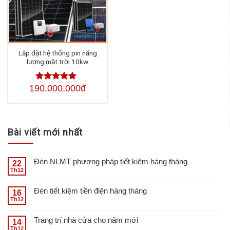
Lắp đặt hệ thống pin năng
lượng mặt trời 10kw
190,000,000đ
Được xếp
hạng
4.50
5
sao
Bài viết mới nhất
Đèn NLMT phương pháp tiết kiệm hàng tháng
22
Th12
Đèn tiết kiệm tiền điện hàng tháng
16
Th12
Trang trí nhà cửa cho năm mới
14
Th12