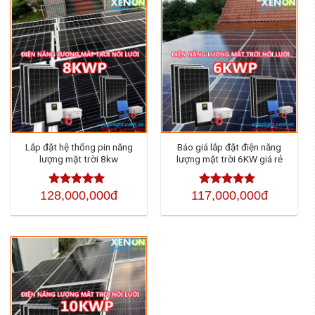
Lắp đặt hệ thống pin năng
Báo giá lắp đặt điện năng
lượng mặt trời 8kw
lượng mặt trời 6KW giá rẻ
128,000,000đ
117,000,000đ
Được xếp
Được xếp
hạng
4.50
5
hạng
4.50
sao
5 sao