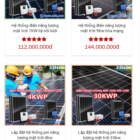
Hệ thống điện năng lượng
Hệ thống điện năng lượng
mặt trời 7KW hệ nối lưới
mặt trời 9Kw hòa mạng
112,000,000đ
144,000,000đ
Được xếp
Được xếp
hạng
4.50
5
hạng
4.50
5
sao
sao
Lắp đặt hệ thống pin năng
Lắp đặt hệ thống pin năng
lượng mặt trời 4kw
lượng mặt trời 30kw