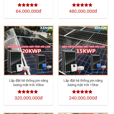
64,000,000đ
480,000,000đ
Được xếp
Được xếp
hạng
4.50
hạng
4.50
5
5 sao
sao
Lắp đặt hệ thống pin năng
Lắp đặt hệ thống pin năng
lượng mặt trời 20kw
lượng mặt trời 15kw
320,000,000đ
240,000,000đ
Được xếp
Được xếp
hạng
4.50
5
hạng
4.50
5
sao
sao