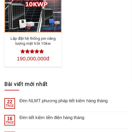
Lắp đặt hệ thống pin năng
lượng mặt trời 10kw
190,000,000đ
Được xếp
hạng
4.50
5
sao
Bài viết mới nhất
Đèn NLMT phương pháp tiết kiệm hàng tháng
22
Th12
Đèn tiết kiệm tiền điện hàng tháng
16
Th12