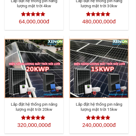
Lắp đặt hệ thống pin năng
Lắp đặt hệ thống pin năng
lượng mặt trời 4kw
lượng mặt trời 30kw
64,000,000đ
480,000,000đ
Được xếp
Được xếp
hạng
4.50
hạng
4.50
5
5 sao
sao
Lắp đặt hệ thống pin năng
Lắp đặt hệ thống pin năng
lượng mặt trời 20kw
lượng mặt trời 15kw
320,000,000đ
240,000,000đ
Được xếp
Được xếp
hạng
4.50
5
hạng
4.50
5
sao
sao