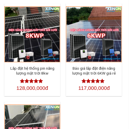
Lắp đặt hệ thống pin năng
Báo giá lắp đặt điện năng
lượng mặt trời 8kw
lượng mặt trời 6KW giá rẻ
128,000,000đ
117,000,000đ
Được xếp
Được xếp
hạng
4.50
5
hạng
4.50
sao
5 sao