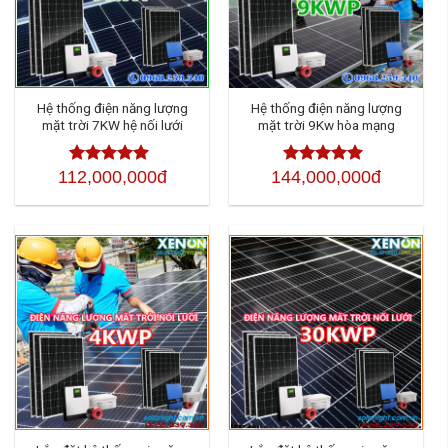
Hệ thống điện năng lượng
Hệ thống điện năng lượng
mặt trời 7KW hệ nối lưới
mặt trời 9Kw hòa mạng
112,000,000đ
144,000,000đ
Được xếp
Được xếp
hạng
4.50
5
hạng
4.50
5
sao
sao