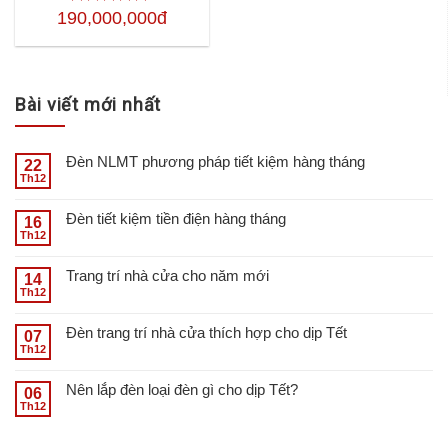
190,000,000đ
Được xếp
hạng
4.50
5
sao
Bài viết mới nhất
Đèn NLMT phương pháp tiết kiệm hàng tháng
22
Th12
Đèn tiết kiệm tiền điện hàng tháng
16
Th12
Trang trí nhà cửa cho năm mới
14
Th12
Đèn trang trí nhà cửa thích hợp cho dịp Tết
07
Th12
Nên lắp đèn loại đèn gì cho dịp Tết?
06
Th12