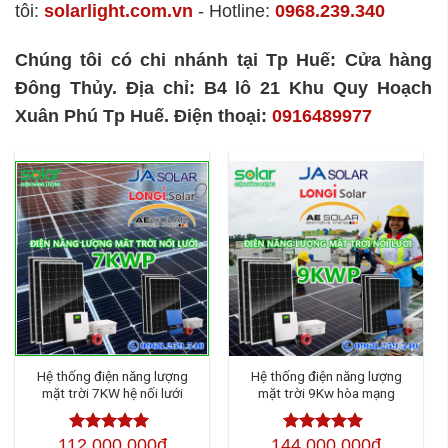
tôi:
solarlight.com.vn
- Hotline:
0968.239.340
Chúng tôi có chi nhánh tại Tp Huế: Cửa hàng
Đông Thủy. Địa chỉ: B4 lô 21 Khu Quy Hoạch
Xuân Phú Tp Huế. Điện thoại:
0916489977
Hệ thống điện năng lượng
Hệ thống điện năng lượng
mặt trời 7KW hệ nối lưới
mặt trời 9Kw hòa mạng
112,000,000đ
144,000,000đ
Được xếp
Được xếp