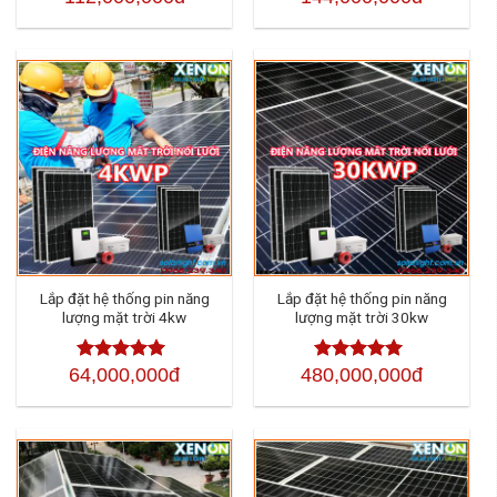
hạng
4.50
5
hạng
4.50
5
sao
sao
Lắp đặt hệ thống pin năng
Lắp đặt hệ thống pin năng
lượng mặt trời 4kw
lượng mặt trời 30kw
64,000,000đ
480,000,000đ
Được xếp
Được xếp
hạng
4.50
hạng
4.50
5
5 sao
sao