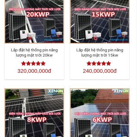
Lắp đặt hệ thống pin năng
Lắp đặt hệ thống pin năng
lượng mặt trời 20kw
lượng mặt trời 15kw
320,000,000đ
240,000,000đ
Được xếp
Được xếp
hạng
4.50
5
hạng
4.50
5
sao
sao