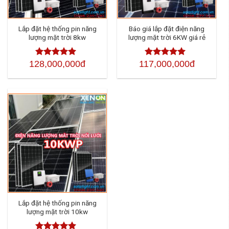
Lắp đặt hệ thống pin năng
Báo giá lắp đặt điện năng
lượng mặt trời 8kw
lượng mặt trời 6KW giá rẻ
128,000,000đ
117,000,000đ
Được xếp
Được xếp
hạng
4.50
5
hạng
4.50
sao
5 sao
Lắp đặt hệ thống pin năng
lượng mặt trời 10kw