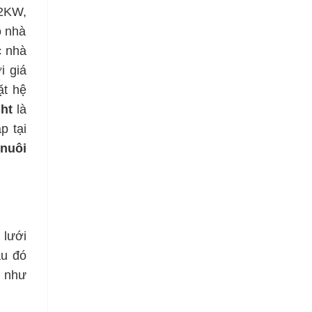
2KW,
ộ nhà
c nhà
i giá
ặt hệ
ght
là
p tại
nuôi
 lưới
au đó
g như