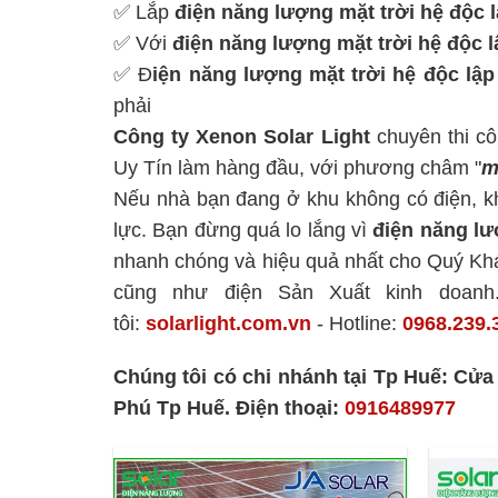
✅ Lắp
điện năng lượng mặt trời hệ độc 
✅ Với
điện năng lượng mặt trời hệ độc 
✅ Đ
iện năng lượng mặt trời hệ độc lập
phải
Công ty Xenon Solar Light
chuyên thi c
Uy Tín làm hàng đầu, với phương châm "
m
Nếu nhà bạn đang ở khu không có điện, kh
lực. Bạn đừng quá lo lắng vì
điện năng lư
nhanh chóng và hiệu quả nhất cho Quý Khá
cũng như điện Sản Xuất kinh doanh
tôi:
solarlight.com.vn
- Hotline:
0968.239.
Chúng tôi có chi nhánh tại Tp Huế: Cử
Phú Tp Huế. Điện thoại:
0916489977