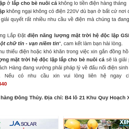
lập
ở
lắp cho bè nuôi cá
không lo tiền điện hàng tháng
lập
không ngại không có điện 220V dù bạn ở bất cứ nơi 
giải quyết rất nhiều nhu cầu về điện mà chúng ta đan
ông Lắp Đặt
điện năng lượng mặt trời hệ độc lập
GS
ột chữ tín - vạn niềm tin
", cam kết làm bạn hài lòng.
u thiếu điện hoặc khó khăn trong việc xin gắn đồng hồ
ợng mặt trời hệ độc lập
lắp cho bè nuôi cá
sẽ là giải
ch Hàng đang vướng phải pháp lý về đấu nối điện sinh
. Nếu có nhu cầu xin vui lòng liên hệ ngay c
340
a hàng Đông Thủy. Địa chỉ: B4 lô 21 Khu Quy Hoạch