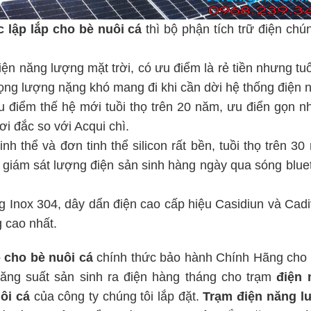
c lập
lắp cho bè nuôi cá
thì bộ phận tích trữ điện chún
ện năng lượng mặt trời, có ưu điểm là rẻ tiền nhưng tuổ
rọng lượng nặng khó mang đi khi cần dời hệ thống điện 
ưu điểm thế hệ mới tuồi thọ trên 20 năm, ưu điển gọn n
ơi đắc so với Acqui chì.
 thể và đơn tinh thể silicon rất bền, tuồi thọ trên 30
ể giám sát lượng điện sản sinh hàng ngày qua sóng blue
Inox 304, dây dẩn điện cao cấp hiệu Casidiun và Cadiv
 cao nhất.
 cho bè nuôi cá
chính thức bảo hành Chính Hãng cho
 năng suất sản sinh ra điện hàng tháng cho trạm
điện 
ôi cá
của công ty chúng tôi lắp đặt.
Trạm
điện năng l