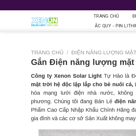
TRANG CHỦ
Đ
ẮC QUY - PIN LITH
TRANG CHỦ
/
ĐIỆN NĂNG LƯỢNG MẶT
Gắn Điện năng lượng mặt t
Công ty Xenon Solar Light
Tự Hào là Đơ
mặt trời hệ độc lập lắp cho bè nuôi cá,
hòa mạng lưới điện nhà nước, không c
phương. Chúng tôi đang Bán Lẻ
điện nă
Phẩm Cao Cấp Nhập Khẩu Chính Hãng đang
gia đình và các cơ sở Sản Xuất không may 