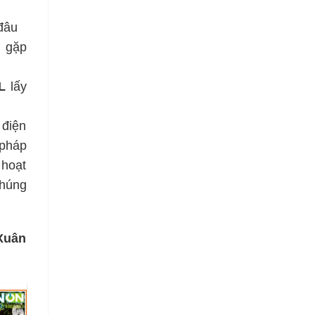
đâu
g gặp
L
lấy
 điện
 pháp
 hoạt
húng
 Xuân