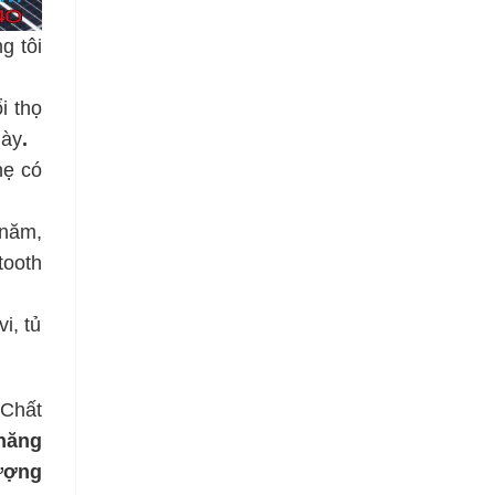
g tôi
i thọ
này
.
hẹ có
 năm,
tooth
i, tủ
 Chất
năng
ượng