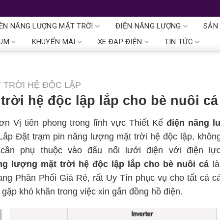
ÈN NĂNG LƯỢNG MẶT TRỜI
ĐIỆN NĂNG LƯỢNG
SẢN
IUM
KHUYẾN MÃI
XE ĐẠP ĐIỆN
TIN TỨC
 TRỜI HỆ ĐỘC LẬP
rời hệ độc lập lắp cho bè nuôi cá
n Vị tiên phong trong lĩnh vực Thiết Kế
điện năng l
Lắp Đặt trạm pin năng lượng mặt trời hệ độc lập, khôn
ần phụ thuộc vào đấu nối lưới điện với điện lực
ng lượng mặt trời hệ độc lập
lắp cho bè nuôi cá
l
 Phân Phối Giá Rẻ, rất Uy Tín phục vụ cho tất cả c
gặp khó khăn trong việc xin gắn đồng hồ điện.