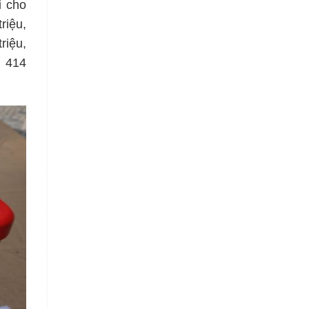
i cho
riệu,
riệu,
w 414