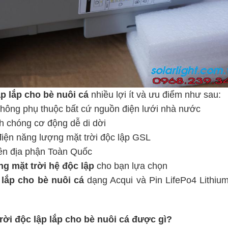
ập
lắp cho bè nuôi cá
nhiều lợi ít và ưu điểm như sau:
hông phụ thuộc bất cứ nguồn điện lưới nhà nước
h chóng cơ động dễ di dời
iện năng lượng mặt trời độc lập GSL
rên địa phận Toàn Quốc
g mặt trời hệ độc lập
cho bạn lựa chọn
lắp cho bè nuôi cá
dạng Acqui và Pin LifePo4 Lithiu
rời độc lập lắp cho bè nuôi cá được gì?