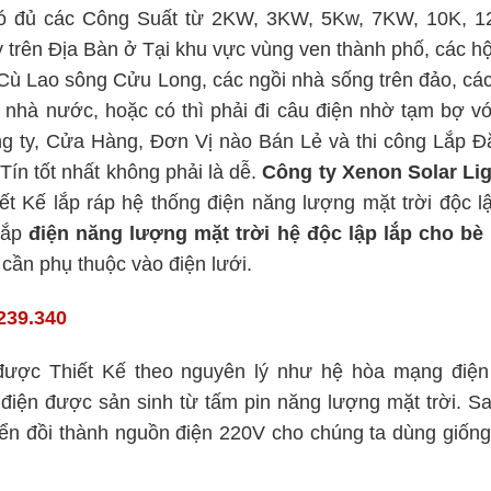
ó đủ các Công Suất từ 2KW, 3KW, 5Kw, 7KW, 10K, 1
trên Địa Bàn ở Tại khu vực vùng ven thành phố, các h
 Cù Lao sông Cửu Long, các ngồi nhà sống trên đảo, cá
i nhà nước, hoặc có thì phải đi câu điện nhờ tạm bợ vớ
ng ty, Cửa Hàng, Đơn Vị nào Bán Lẻ và thi công Lắp Đ
Tín tốt nhất không phải là dễ.
Công ty Xenon Solar Li
ết Kế lắp ráp hệ thống điện năng lượng mặt trời độc lậ
 lắp
điện năng lượng mặt trời hệ độc lập
lắp cho bè 
cần phụ thuộc vào điện lưới.
239.340
ược Thiết Kế theo nguyên lý như hệ hòa mạng điện
iện được sản sinh từ tấm pin năng lượng mặt trời. S
yển đồi thành nguồn điện 220V cho chúng ta dùng giốn