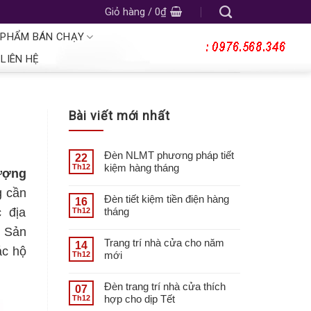
Giỏ hàng /
0
₫
 PHẨM BÁN CHẠY
LIÊN HỆ
Bài viết mới nhất
Đèn NLMT phương pháp tiết
22
kiệm hàng tháng
Th12
ượng
g cần
Đèn tiết kiệm tiền điện hàng
16
tháng
 địa
Th12
à Sản
Trang trí nhà cửa cho năm
14
ác hộ
mới
Th12
Đèn trang trí nhà cửa thích
07
hợp cho dịp Tết
Th12