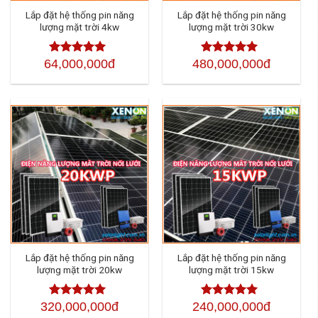
Lắp đặt hệ thống pin năng
Lắp đặt hệ thống pin năng
lượng mặt trời 4kw
lượng mặt trời 30kw
64,000,000đ
480,000,000đ
Được xếp
Được xếp
hạng
4.50
hạng
4.50
5
5 sao
sao
Lắp đặt hệ thống pin năng
Lắp đặt hệ thống pin năng
lượng mặt trời 20kw
lượng mặt trời 15kw
320,000,000đ
240,000,000đ
Được xếp
Được xếp
hạng
4.50
5
hạng
4.50
5