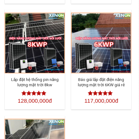
sao
sao
Lắp đặt hệ thống pin năng
Báo giá lắp đặt điện năng
lượng mặt trời 8kw
lượng mặt trời 6KW giá rẻ
128,000,000đ
117,000,000đ
Được xếp
Được xếp
hạng
4.50
5
hạng
4.50
sao
5 sao