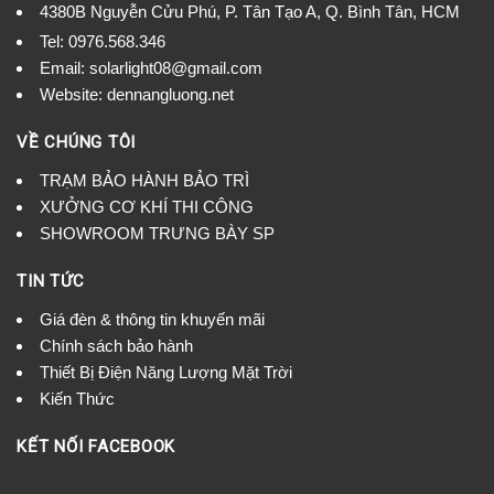
4380B Nguyễn Cửu Phú, P. Tân Tạo A, Q. Bình Tân, HCM
Tel:
0976.568.346
Email: solarlight08@gmail.com
Website: dennangluong.net
VỀ CHÚNG TÔI
TRẠM BẢO HÀNH BẢO TRÌ
XƯỞNG CƠ KHÍ THI CÔNG
SHOWROOM TRƯNG BÀY SP
TIN TỨC
Giá đèn & thông tin khuyến mãi
Chính sách bảo hành
Thiết Bị Điện Năng Lượng Mặt Trời
Kiến Thức
KẾT NỐI FACEBOOK