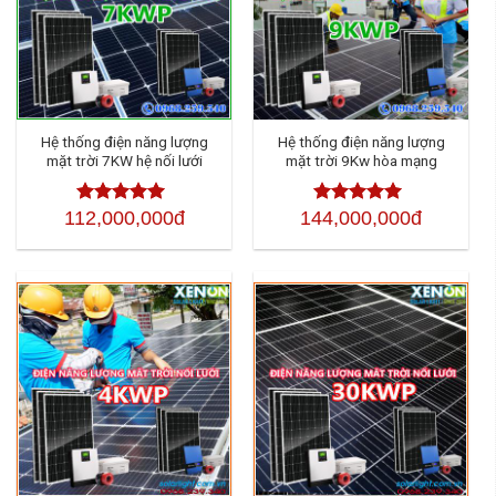
Hệ thống điện năng lượng
Hệ thống điện năng lượng
mặt trời 7KW hệ nối lưới
mặt trời 9Kw hòa mạng
112,000,000đ
144,000,000đ
Được xếp
Được xếp
hạng
4.50
5
hạng
4.50
5
sao
sao