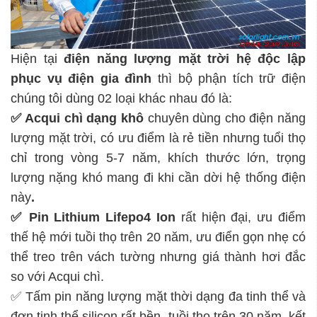
Hiện tại
điện năng lượng mặt trời hệ độc lập
phục vụ điện gia đình
thì bộ phận tích trữ điện
chúng tôi dùng 02 loại khác nhau đó là:
✅ Acqui chì dạng khô
chuyên dùng cho điện năng
lượng mặt trời, có ưu điểm là rẻ tiền nhưng tuổi thọ
chỉ trong vòng 5-7 năm, khích thước lớn, trọng
lượng nặng khó mang đi khi cần dời hệ thống điện
này
.
✅ Pin Lithium Lifepo4 Ion
rất hiện đại, ưu điểm
thế hệ mới tuồi thọ trên 20 năm, ưu điển gọn nhẹ có
thể treo trên vách tường nhưng giá thành hơi đắc
so với Acqui chì.
✅ Tấm pin năng lượng mặt thời dạng đa tinh thể và
đơn tinh thể silicon rất bền, tuồi thọ trên 30 năm, kết