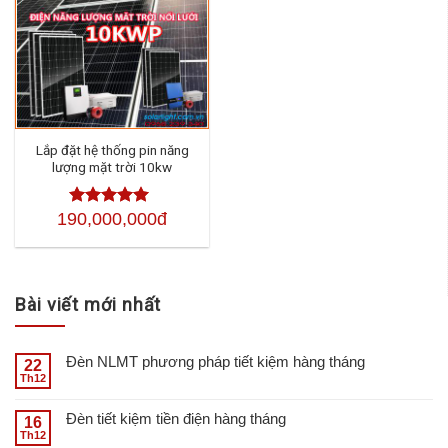
Lắp đặt hệ thống pin năng
lượng mặt trời 10kw
190,000,000đ
Được xếp
hạng
4.50
5
sao
Bài viết mới nhất
Đèn NLMT phương pháp tiết kiệm hàng tháng
22
Th12
Đèn tiết kiệm tiền điện hàng tháng
16
Th12