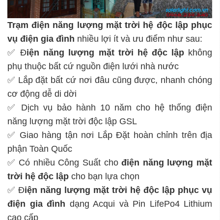
Trạm điện năng lượng mặt trời hệ độc lập
phục
vụ điện gia đình
nhiều lợi ít và ưu điểm như sau:
✅ Đ
iện năng lượng mặt trời hệ độc lập
không
phụ thuộc bất cứ nguồn điện lưới nhà nước
✅ Lắp đặt bất cứ nơi đâu cũng được, nhanh chóng
cơ động dễ di dời
✅ Dịch vụ bảo hành 10 năm cho hệ thống điện
năng lượng mặt trời độc lập GSL
✅ Giao hàng tận nơi Lắp Đặt hoàn chỉnh trên địa
phận Toàn Quốc
✅ Có nhiều Công Suất cho
điện năng lượng mặt
trời hệ độc lập
cho bạn lựa chọn
✅ Đ
iện năng lượng mặt trời hệ độc lập
phục vụ
điện gia đình
dạng Acqui và Pin LifePo4 Lithium
cao cấp