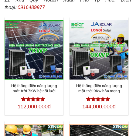
thoại:
0916489977
Hệ thống điện năng lượng
Hệ thống điện năng lượng
mặt trời 7KW hệ nối lưới
mặt trời 9Kw hòa mạng
112,000,000đ
144,000,000đ
Được xếp
Được xếp
hạng
4.50
5
hạng
4.50
5
sao
sao