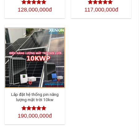
128,000,000đ
117,000,000đ
Được xếp
Được xếp
hạng
4.50
5
hạng
4.50
sao
5 sao
Lắp đặt hệ thống pin năng
lượng mặt trời 10kw
190,000,000đ
Được xếp
hạng
4.50
5
sao