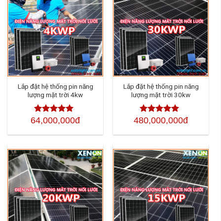
Lắp đặt hệ thống pin năng
Lắp đặt hệ thống pin năng
lượng mặt trời 4kw
lượng mặt trời 30kw
64,000,000đ
480,000,000đ
Được xếp
Được xếp
hạng
4.50
hạng
4.50
5
5 sao
sao