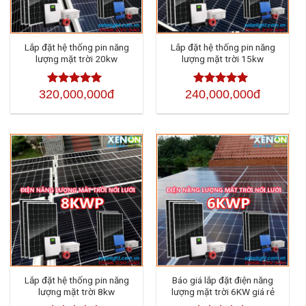
Lắp đặt hệ thống pin năng
Lắp đặt hệ thống pin năng
lượng mặt trời 20kw
lượng mặt trời 15kw
320,000,000đ
240,000,000đ
Được xếp
Được xếp
hạng
4.50
5
hạng
4.50
5
sao
sao
Lắp đặt hệ thống pin năng
Báo giá lắp đặt điện năng
lượng mặt trời 8kw
lượng mặt trời 6KW giá rẻ