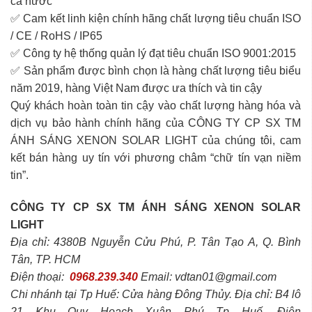
cả nước
✅ Cam kết linh kiện chính hãng chất lượng tiêu chuẩn ISO
/ CE / RoHS / IP65
✅ Công ty hệ thống quản lý đạt tiêu chuẩn ISO 9001:2015
✅ Sản phẩm được bình chọn là hàng chất lượng tiêu biểu
năm 2019, hàng Việt Nam được ưa thích và tin cậy
Quý khách hoàn toàn tin cậy vào chất lượng hàng hóa và
dịch vụ bảo hành chính hãng của CÔNG TY CP SX TM
ÁNH SÁNG XENON SOLAR LIGHT của chúng tôi, cam
kết bán hàng uy tín với phương châm “chữ tín vạn niềm
tin”.
CÔNG TY CP SX TM ÁNH SÁNG XENON SOLAR
LIGHT
Địa chỉ: 4380B Nguyễn Cửu Phú, P. Tân Tạo A, Q. Bình
Tân, TP. HCM
Điện thoại:
0968.239.340
Email: vdtan01@gmail.com
Chi nhánh tại Tp Huế: Cửa hàng Đông Thủy. Địa chỉ: B4 lô
21 Khu Quy Hoạch Xuân Phú Tp Huế. Điện