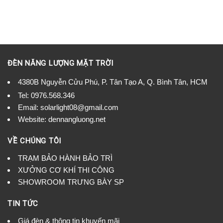
ĐÈN NĂNG LƯỢNG MẶT TRỜI
4380B Nguyễn Cửu Phú, P. Tân Tạo A, Q. Bình Tân, HCM
Tel:
0976.568.346
Email: solarlight08@gmail.com
Website: dennangluong.net
VỀ CHÚNG TÔI
TRẠM BẢO HÀNH BẢO TRÌ
XƯỞNG CƠ KHÍ THI CÔNG
SHOWROOM TRƯNG BÀY SP
TIN TỨC
Giá đèn & thông tin khuyến mãi