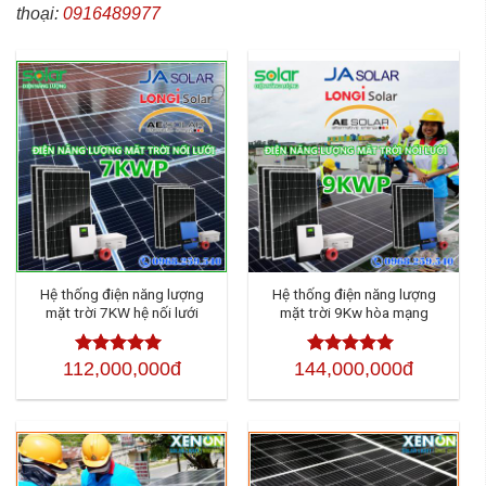
thoại:
0916489977
Hệ thống điện năng lượng
Hệ thống điện năng lượng
mặt trời 7KW hệ nối lưới
mặt trời 9Kw hòa mạng
112,000,000đ
144,000,000đ
Được xếp
Được xếp
hạng
4.50
5
hạng
4.50
5
sao
sao