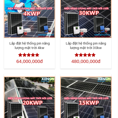
Lắp đặt hệ thống pin năng
Lắp đặt hệ thống pin năng
lượng mặt trời 4kw
lượng mặt trời 30kw
64,000,000đ
480,000,000đ
Được xếp
Được xếp
hạng
4.50
hạng
4.50
5
5 sao
sao