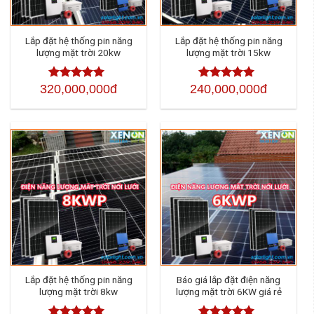
Lắp đặt hệ thống pin năng
Lắp đặt hệ thống pin năng
lượng mặt trời 20kw
lượng mặt trời 15kw
320,000,000đ
240,000,000đ
Được xếp
Được xếp
hạng
4.50
5
hạng
4.50
5
sao
sao
Lắp đặt hệ thống pin năng
Báo giá lắp đặt điện năng
lượng mặt trời 8kw
lượng mặt trời 6KW giá rẻ