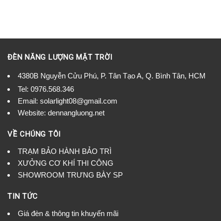
ĐÈN NĂNG LƯỢNG MẶT TRỜI
4380B Nguyễn Cửu Phú, P. Tân Tạo A, Q. Bình Tân, HCM
Tel:
0976.568.346
Email: solarlight08@gmail.com
Website: dennangluong.net
VỀ CHÚNG TÔI
TRẠM BẢO HÀNH BẢO TRÌ
XƯỞNG CƠ KHÍ THI CÔNG
SHOWROOM TRƯNG BÀY SP
TIN TỨC
Giá đèn & thông tin khuyến mãi