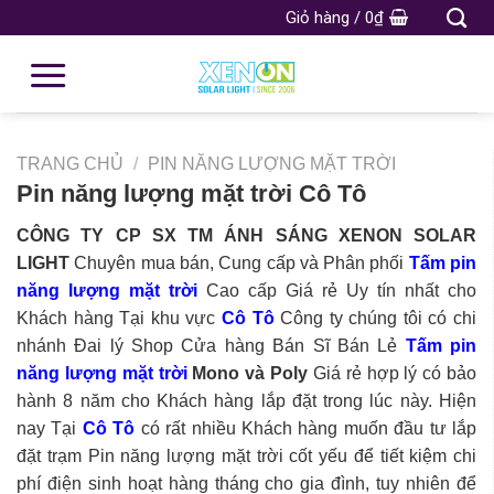
Giỏ hàng /
0
₫
TRANG CHỦ
/
PIN NĂNG LƯỢNG MẶT TRỜI
Pin năng lượng mặt trời Cô Tô
CÔNG TY CP SX TM ÁNH SÁNG XENON SOLAR
LIGHT
Chuyên mua bán, Cung cấp và Phân phối
Tấm pin
năng lượng mặt trời
Cao cấp Giá rẻ Uy tín nhất cho
Khách hàng Tại khu vực
Cô Tô
Công ty chúng tôi có chi
nhánh Đai lý Shop Cửa hàng Bán Sĩ Bán Lẻ
Tấm pin
năng lượng mặt trời
Mono và Poly
Giá rẻ hợp lý có bảo
hành 8 năm cho Khách hàng lắp đặt trong lúc này. Hiện
nay Tại
Cô Tô
có rất nhiều Khách hàng muốn đầu tư lắp
đặt trạm Pin năng lượng mặt trời cốt yếu để tiết kiệm chi
phí điện sinh hoạt hàng tháng cho gia đình, tuy nhiên để