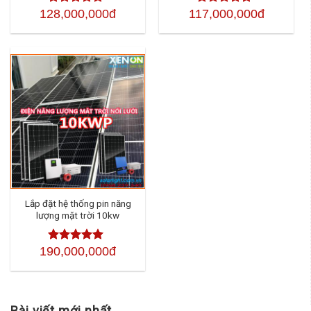
128,000,000đ
117,000,000đ
Được xếp
Được xếp
hạng
4.50
5
hạng
4.50
sao
5 sao
Lắp đặt hệ thống pin năng
lượng mặt trời 10kw
190,000,000đ
Được xếp
hạng
4.50
5
sao
Bài viết mới nhất