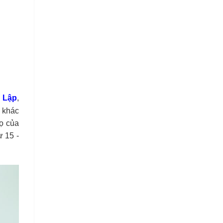
 Lập
,
 khác
họ của
ừ 15 -