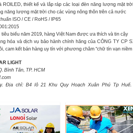
ROILED, thiết kế và lắp ráp các loại đèn năng lượng mặt trời
g năng lượng mặt trời cho các vùng nông thôn trên cả nước
chuẩn ISO / CE / RoHS / IP65
9001:2015
tiêu biểu năm 2019, hàng Việt Nam được ưa thích và tin cậy
 hàng hóa và dịch vụ bảo hành chính hãng của CÔNG TY CP 
m kết bán hàng uy tín với phương châm “chữ tín vạn niềm t
AR LIGHT
Q. Bình Tân, TP. HCM
l.com
y. Địa chỉ: B4 lô 21 Khu Quy Hoạch Xuân Phú Tp Huế.