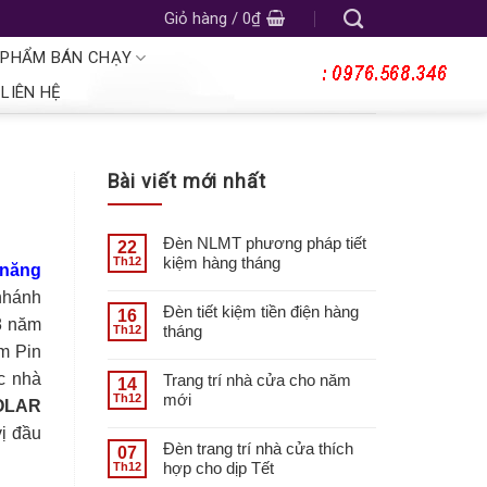
Giỏ hàng /
0
₫
 PHẨM BÁN CHẠY
LIÊN HỆ
Bài viết mới nhất
Đèn NLMT phương pháp tiết
22
kiệm hàng tháng
Th12
 năng
nhánh
Đèn tiết kiệm tiền điện hàng
16
 8 năm
tháng
Th12
m Pin
ợc nhà
Trang trí nhà cửa cho năm
14
mới
Th12
OLAR
vị đầu
Đèn trang trí nhà cửa thích
07
hợp cho dịp Tết
Th12