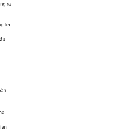
ng ra
g lợi
hâu
oàn
cho
gian