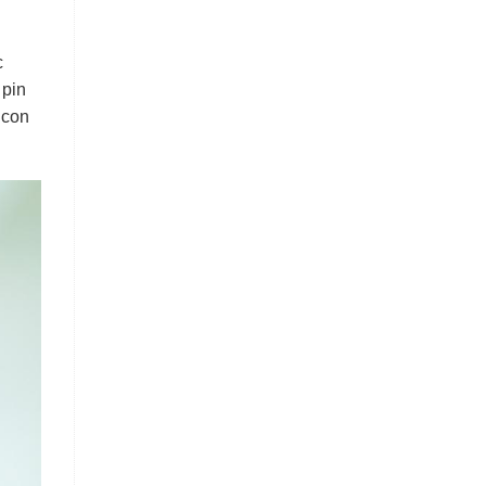
c
 pin
 con