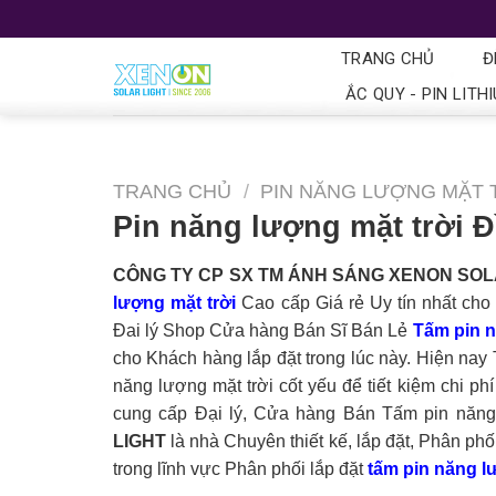
TRANG CHỦ
Đ
ẮC QUY - PIN LITH
TRANG CHỦ
/
PIN NĂNG LƯỢNG MẶT 
Pin năng lượng mặt trời 
CÔNG TY CP SX TM ÁNH SÁNG XENON SOL
lượng mặt trời
Cao cấp Giá rẻ Uy tín nhất ch
Đai lý Shop Cửa hàng Bán Sĩ Bán Lẻ
Tấm pin n
cho Khách hàng lắp đặt trong lúc này. Hiện nay
năng lượng mặt trời cốt yếu để tiết kiệm chi ph
cung cấp Đại lý, Cửa hàng Bán Tấm pin năng l
LIGHT
là nhà Chuyên thiết kế, lắp đặt, Phân phố
trong lĩnh vực Phân phối lắp đặt
tấm pin năng lư