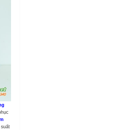
ng
phục
ạm
 suất