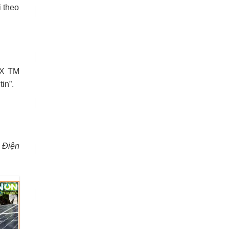
 theo
SX TM
in”.
 Điện