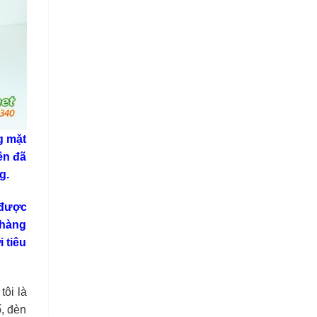
g mặt
ên đã
g.
 được
 hàng
 tiêu
tôi là
ố, đèn