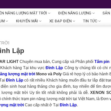
ÈN NĂNG LƯỢNG MẶT TRỜI
ĐIỆN NĂNG LƯỢNG
SẢN
IUM
KHUYẾN MÃI
XE ĐẠP ĐIỆN
TIN TỨC
TRỜI
Đình Lập
AR LIGHT
Chuyên mua bán, Cung cấp và Phân phối
Tấm pin
o Khách hàng Tại khu vực
Đình Lập
Công ty chúng tôi có chi 
ăng lượng mặt trời
Mono và Poly
Giá rẻ hợp lý có bảo hành
 Tại
Đình Lập
có rất nhiều Khách hàng muốn đầu tư lắp đặt trạ
í điện sinh hoạt hàng tháng cho gia đình, tuy nhiên để tìm đư
ượng mặt trời Uy tín tốt nhất không phải là dễ.
XENON S
i chính thức trạm pin năng lượng mặt trời tại Việt Nam, là Đơn 
ợng mặt trời
Cao cấp nhất ở Tại
Đình Lập
.