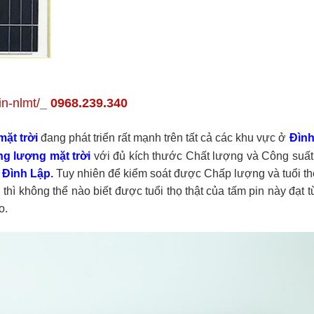
in-nlmt/
_
0968.239.340
ặt trời
đang phát triển rất mạnh trên tất cả các khu vực ở
Đình
ng lượng mặt trời
với đủ kích thước Chất lượng và Công suất
ở
Đình Lập
.
Tuy nhiên để kiểm soát được Chấp lượng và tuổi t
thì không thể nào biết được tuổi thọ thật của tấm pin này đạt t
o.