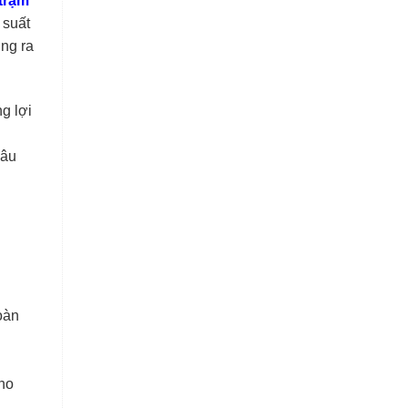
trạm
 suất
ng ra
g lợi
hâu
oàn
cho