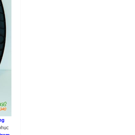
ng
phục