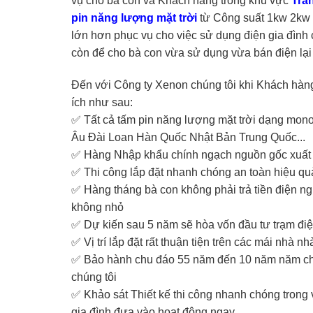
vụ cho bà con và Khách hàng trong khu vực
Trả
pin năng lượng mặt trời
từ Công suất 1kw 2kw
lớn hơn phục vụ cho việc sử dụng điện gia đình
còn để cho bà con vừa sử dụng vừa bán điện lại
Đến với Công ty Xenon chúng tôi khi Khách hàn
ích như sau:
✅ Tất cả tấm pin năng lượng mặt trời dạng mon
Âu Đài Loan Hàn Quốc Nhật Bản Trung Quốc...
✅ Hàng Nhập khẩu chính ngạch nguồn gốc xuất 
✅ Thi công lắp đặt nhanh chóng an toàn hiệu qu
✅ Hàng tháng bà con không phải trả tiền điện ng
không nhỏ
✅ Dự kiến sau 5 năm sẽ hòa vốn đầu tư trạm điệ
✅ Vị trí lắp đặt rất thuận tiện trên các mái nhà
✅ Bảo hành chu đáo 55 năm đến 10 năm năm cho
chúng tôi
✅ Khảo sát Thiết kế thi công nhanh chóng trong 
gia đình đưa vào hoạt động ngay