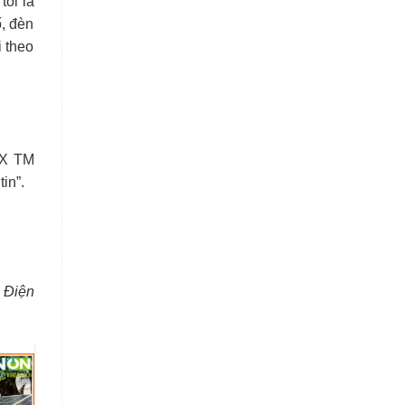
tôi là
ố, đèn
 theo
SX TM
in”.
 Điện