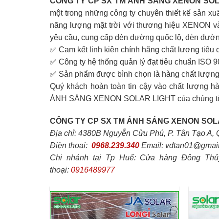
CÔNG TY CP SX TM ÁNH SÁNG XENON SOL
một trong những công ty chuyên thiết kế sản xuấ
năng lượng mặt trời với thương hiệu XENON và 
yêu cầu, cung cấp đèn đường quốc lộ, đèn đườn
✅ Cam kết linh kiện chính hãng chất lượng tiêu 
✅ Công ty hệ thống quản lý đạt tiêu chuẩn ISO 
✅ Sản phẩm được bình chọn là hàng chất lượng 
Quý khách hoàn toàn tin cậy vào chất lượng
ÁNH SÁNG XENON SOLAR LIGHT của chúng tôi, ca
CÔNG TY CP SX TM ÁNH SÁNG XENON SOL
Địa chỉ: 4380B Nguyễn Cửu Phú, P. Tân Tạo A, 
Điện thoại:
0968.239.340
Email: vdtan01@gmai
Chi nhánh tại Tp Huế: Cửa hàng Đông Thủ
thoại:
0916489977