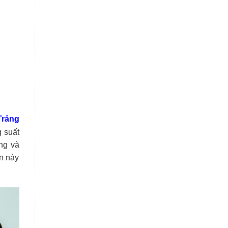
Trảng
 suất
ng và
in này