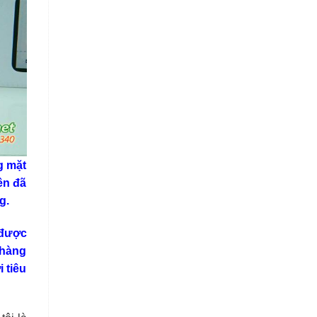
g mặt
ên đã
g.
 được
 hàng
 tiêu