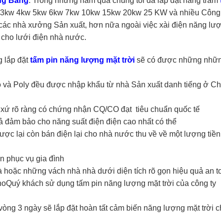
ng Bảng
. Trong những năm qua chúng tôi đã lắp đặt hàng trăm
 3kw 4kw 5kw 6kw 7kw 10kw 15kw 20kw 25 KW và nhiều Công
 các nhà xưởng Sản xuất, hơn nữa ngoài việc xài điện năng lượ
 cho lưới điện nhà nước.
g lắp đặt
tấm pin năng lượng mặt trời
sẽ có được những nhữn
o và Poly đều được nhập khẩu từ nhà Sản xuất danh tiếng ở C
xứ rõ ràng có chứng nhận CQ/CO đạt tiêu chuẩn quốc tế
ả đảm bảo cho năng suất điện điện cao nhất có thể
ược lại còn bán điện lại cho nhà nước thu về về một lượng tiền
n phục vụ gia đình
 nhà hoặc những vách nhà nhà dưới diện tích rõ gọn hiệu quả an t
Quý khách sử dụng tấm pin năng lượng mặt trời của công ty
vòng 3 ngày sẽ lắp đặt hoàn tất cảm biến năng lượng mặt trời 