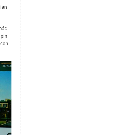
gian
khác
 pin
 con