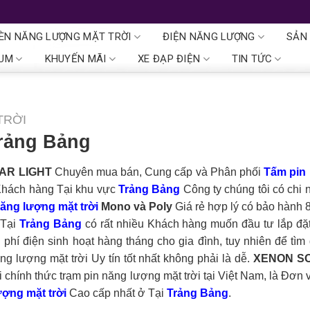
ÈN NĂNG LƯỢNG MẶT TRỜI
ĐIỆN NĂNG LƯỢNG
SẢN
IUM
KHUYẾN MÃI
XE ĐẠP ĐIỆN
TIN TỨC
TRỜI
Trảng Bảng
AR LIGHT
Chuyên mua bán, Cung cấp và Phân phối
Tấm pin
 Khách hàng Tại khu vực
Trảng Bảng
Công ty chúng tôi có chi
ăng lượng mặt trời
Mono và Poly
Giá rẻ hợp lý có bảo hành
 Tại
Trảng Bảng
có rất nhiều Khách hàng muốn đầu tư lắp đặt
i phí điện sinh hoạt hàng tháng cho gia đình, tuy nhiên để tì
 lượng mặt trời Uy tín tốt nhất không phải là dễ.
XENON S
i chính thức trạm pin năng lượng mặt trời tại Việt Nam, là Đơn 
ợng mặt trời
Cao cấp nhất ở Tại
Trảng Bảng
.