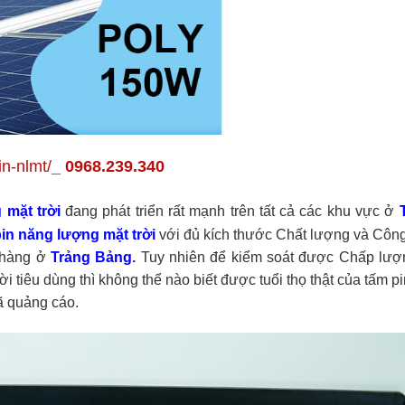
in-nlmt/
_
0968.239.340
 mặt trời
đang phát triển rất mạnh trên tất cả các khu vực ở
in năng lượng mặt trời
với đủ kích thước Chất lượng và Công
 hàng ở
Trảng Bảng
.
Tuy nhiên để kiểm soát được Chấp lượ
i tiêu dùng thì không thể nào biết được tuổi thọ thật của tấm p
ã quảng cáo.