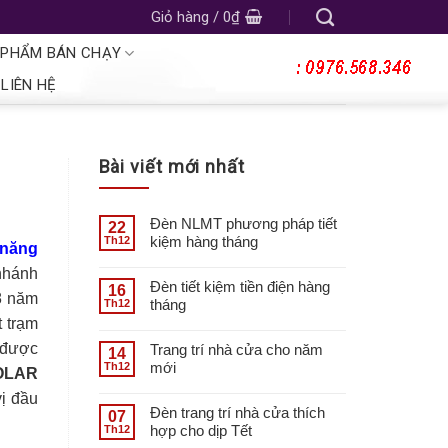
Giỏ hàng /
0
₫
 PHẨM BÁN CHẠY
LIÊN HỆ
Bài viết mới nhất
Đèn NLMT phương pháp tiết
22
kiệm hàng tháng
Th12
 năng
 nhánh
Đèn tiết kiệm tiền điện hàng
16
 8 năm
tháng
Th12
 trạm
m được
Trang trí nhà cửa cho năm
14
mới
Th12
OLAR
vị đầu
Đèn trang trí nhà cửa thích
07
hợp cho dịp Tết
Th12