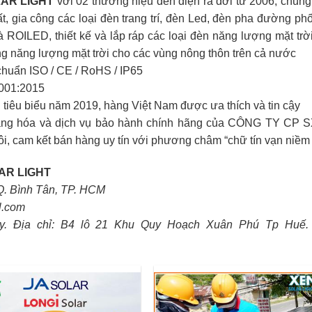
AR LIGHT
với 02 thương hiệu đèn điện ra đời từ 2006, chúng 
t, gia công các loại đèn trang trí, đèn Led, đèn pha đường ph
ROILED, thiết kế và lắp ráp các loại đèn năng lượng mặt trời
g năng lượng mặt trời cho các vùng nông thôn trên cả nước
chuẩn ISO / CE / RoHS / IP65
9001:2015
tiêu biểu năm 2019, hàng Việt Nam được ưa thích và tin cậy
 hàng hóa và dịch vụ bảo hành chính hãng của CÔNG TY CP 
m kết bán hàng uy tín với phương châm “chữ tín vạn niềm t
AR LIGHT
Q. Bình Tân, TP. HCM
l.com
y. Địa chỉ: B4 lô 21 Khu Quy Hoạch Xuân Phú Tp Huế.