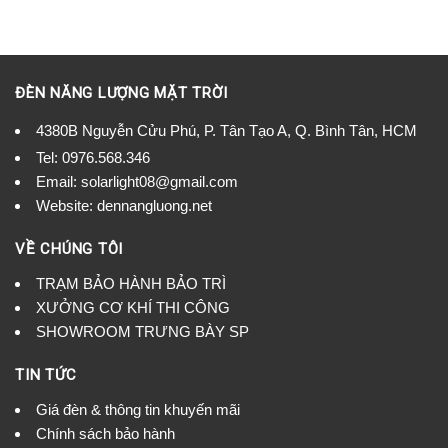
ĐÈN NĂNG LƯỢNG MẶT TRỜI
4380B Nguyễn Cửu Phú, P. Tân Tạo A, Q. Bình Tân, HCM
Tel:
0976.568.346
Email: solarlight08@gmail.com
Website: dennangluong.net
VỀ CHÚNG TÔI
TRẠM BẢO HÀNH BẢO TRÌ
XƯỞNG CƠ KHÍ THI CÔNG
SHOWROOM TRƯNG BÀY SP
TIN TỨC
Giá đèn & thông tin khuyến mãi
Chính sách bảo hành