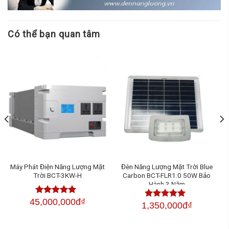
Có thể bạn quan tâm
Máy Phát Điện Năng Lượng Mặt
Đèn Năng Lượng Mặt Trời Blue
Trời BCT-3KW-H
Carbon BCT-FLR1.0 50W Bảo
Hành 3 Năm
45,000,000đ
₫
Được xếp
1,350,000đ
₫
Được xếp
hạng
4.50
5
hạng
4.50
sao
5 sao