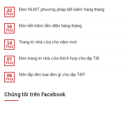
đây quý khách hàng còn
đang tìm kiếm cơ sở bán đèn
được giao hàng miễn phí
pha năng lượng mặt trời giá
Đèn NLMT phương pháp tiết kiệm hàng tháng
22
cũng như chất lượng sản
rẻ tại Quận 7 hãy ghé ngay
Th12
phẩm đảm bảo đạt tiêu
địa chỉ của Xenon chúng tôi
chuẩn ISO / CE / RoHS /
nhé!...
Đèn tiết kiệm tiền điện hàng tháng
16
IP65....
Th12
Trang trí nhà cửa cho năm mới
14
Th12
Đèn trang trí nhà cửa thích hợp cho dịp Tết
07
Th12
Nên lắp đèn loại đèn gì cho dịp Tết?
06
Th12
Chúng tôi trên Facebook