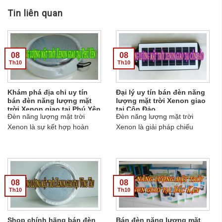
Tin liên quan
08
08
Th10
Th10
Khám phá địa chỉ uy tín
Đại lý uy tín bán đèn năng
bán đèn năng lượng mặt
lượng mặt trời Xenon giao
trời Xenon giao tại Phú Yên
tại Côn Đảo
Đèn năng lượng mặt trời
Đèn năng lượng mặt trời
Xenon là sự kết hợp hoàn
Xenon là giải pháp chiếu
hảo của đèn chiếu sáng và
sáng hoàn hảo trong thời đại
công nghệ xanh, mang tới
mới, được đông đảo người
giải pháp chiếu sáng hiện đại
dùng Việt Nam lựa chọn
cho thời đại mới. Nếu quý
trong những năm gần đây.
khách đang tìm kiếm địa chỉ
Trong đó phong trào sử dụng
08
08
uy tín bán đèn năng lượng
đèn năng lượng đang phát
Th10
Th10
mặt trời Xenon giao tại Phú
triển mạnh mẽ tại tất cả các
Yên, hãy liên hệ ngay với Ánh
khu vực ở Côn Đảo. Vậy đâu
Shop chính hãng bán đèn
Bán đèn năng lượng mặt
sáng Xenon Solar Light. Đơn
là đại lý chính hãng uy tín