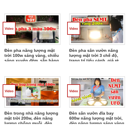
chính hãng 2 năm
(trắng, vàng, trung tính)
Video
Video
Đèn pha năng lượng mặt
Đèn pha sân vườn năng
trời 100w sáng vàng, chiếu
lượng mặt trời 3 chế độ,
sáng xuyên đêm, sẵn hàng
trang trí tiểu cảnh, giá rẻ
Video
Video
Đèn trong nhà năng lượng
Đèn sân vườn đĩa bay
mặt trời 200w, đèn năng
600w năng lượng mặt trời,
lượng chống muỗi, đèn
đèn năng lượng sáng vàng
búp 4 màu giá chào hàng
cho công trình