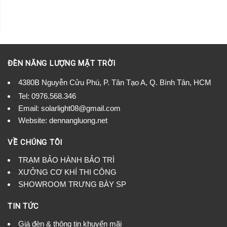
ĐÈN NĂNG LƯỢNG MẶT TRỜI
4380B Nguyễn Cửu Phú, P. Tân Tạo A, Q. Bình Tân, HCM
Tel:
0976.568.346
Email: solarlight08@gmail.com
Website: dennangluong.net
VỀ CHÚNG TÔI
TRẠM BẢO HÀNH BẢO TRÌ
XƯỞNG CƠ KHÍ THI CÔNG
SHOWROOM TRƯNG BÀY SP
TIN TỨC
Giá đèn & thông tin khuyến mãi