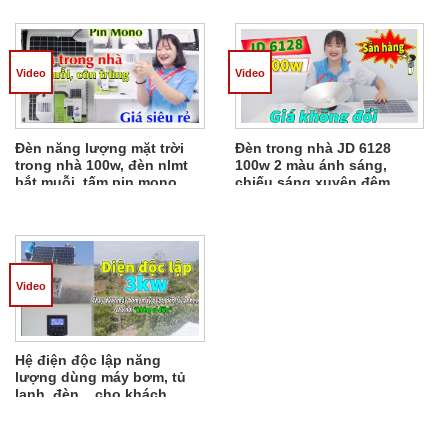
Video
Video
Đèn năng lượng mặt trời
Đèn trong nhà JD 6128
trong nhà 100w, đèn nlmt
100w 2 màu ánh sáng,
bắt muỗi, tấm pin mono
chiếu sáng xuyên đêm
Video
Hệ điện độc lập năng
lượng dùng máy bơm, tủ
lạnh, đèn,...cho khách
Đồng Nai