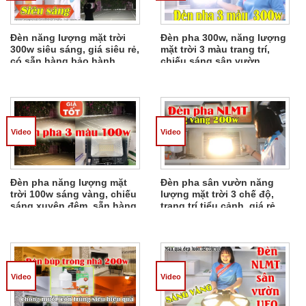
Đèn năng lượng mặt trời
Đèn pha 300w, năng lượng
300w siêu sáng, giá siêu rẻ,
mặt trời 3 màu trang trí,
có sẵn hàng bảo hành
chiếu sáng sân vườn
chính hãng 2 năm
(trắng, vàng, trung tính)
Video
Video
Đèn pha năng lượng mặt
Đèn pha sân vườn năng
trời 100w sáng vàng, chiếu
lượng mặt trời 3 chế độ,
sáng xuyên đêm, sẵn hàng
trang trí tiểu cảnh, giá rẻ
Video
Video