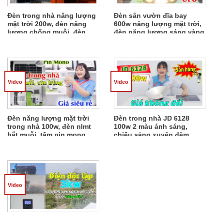
Đèn trong nhà năng lượng
Đèn sân vườn đĩa bay
mặt trời 200w, đèn năng
600w năng lượng mặt trời,
lượng chống muỗi, đèn
đèn năng lượng sáng vàng
búp 4 màu giá chào hàng
cho công trình
Video
Video
Đèn năng lượng mặt trời
Đèn trong nhà JD 6128
trong nhà 100w, đèn nlmt
100w 2 màu ánh sáng,
bắt muỗi, tấm pin mono
chiếu sáng xuyên đêm
Video