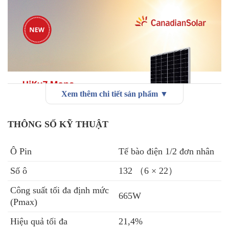
Xem thêm chi tiết sản phẩm ▼
THÔNG SỐ KỸ THUẬT
Ô Pin
Tế bào điện 1/2 đơn nhân
Số ô
132 （6 × 22）
Công suất tối đa định mức
665W
(Pmax)
Hiệu quả tối đa
21,4%