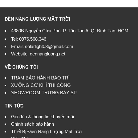
ĐÈN NĂNG LƯỢNG MẶT TRỜI
4380B Nguyễn Cửu Phú, P. Tân Tạo A, Q. Bình Tân, HCM
Tel:
0976.568.346
Email: solarlight08@gmail.com
Website: dennangluong.net
VỀ CHÚNG TÔI
TRẠM BẢO HÀNH BẢO TRÌ
XƯỞNG CƠ KHÍ THI CÔNG
SHOWROOM TRƯNG BÀY SP
TIN TỨC
Giá đèn & thông tin khuyến mãi
Chính sách bảo hành
Thiết Bị Điện Năng Lượng Mặt Trời