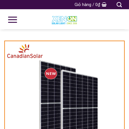
Giỏ hàng /
0
₫