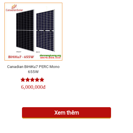
Canadian BiHiKu7 PERC Mono
655W
6,000,000đ
Được xếp
hạng
4.50
5
sao
Xem thêm