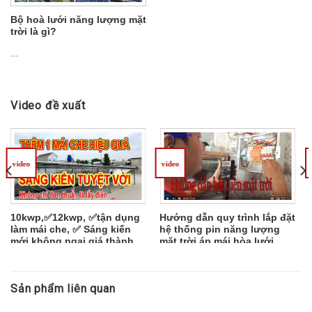
Bộ hoà lưới năng lượng mặt
trời là gì?
...
Video đề xuất
video
video
10kwp,✅12kwp, ✅tận dụng
Hướng dẫn quy trình lắp đặt
làm mái che, ✅ Sáng kiến
hệ thống pin năng lượng
mới không ngại giá thành
mặt trời áp mái hòa lưới
điện năng lượng bấp
bênh✅
Sản phẩm liên quan