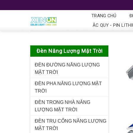
TRANG CHỦ
Đ
ẮC QUY - PIN LITH
Đèn Năng Lượng Mặt Trời
ĐÈN ĐƯỜNG NĂNG LƯỢNG
MẶT TRỜI
ĐÈN PHA NĂNG LƯỢNG MẶT
TRỜI
ĐÈN TRONG NHÀ NĂNG
LƯỢNG MẶT TRỜI
ĐÈN TRỤ CỔNG NĂNG LƯỢNG
MẶT TRỜI