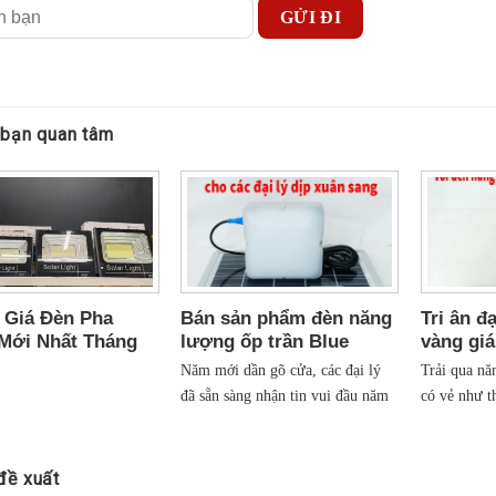
 bạn quan tâm
 Giá Đèn Pha
Bán sản phẩm đèn năng
Tri ân đạ
Mới Nhất Tháng
lượng ốp trần Blue
vàng giá
5: Chọn Đúng
Carbon giá vốn cho các
năng lư
Năm mới dần gõ cửa, các đại lý
Trải qua nă
uất, Tiết Kiệm
đại lý dịp xuân sang
Carbon
đã sẵn sàng nhận tin vui đầu năm
có vẻ như t
!
chưa? Nhân dịp thị trường kinh tế
lượng nhìn 
chung đang dần ổn định và lấy lại
chững lại í
sức sống, công ty chúng tôi quyết
trạng thái 
đề xuất