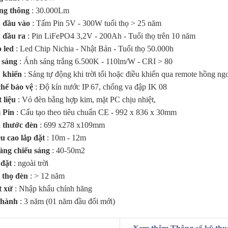
ng thông
: 30.000Lm
 đầu vào
: Tấm Pin 5V - 300W tuổi thọ > 25 năm
 đầu ra
: Pin LiFePO4 3,2V - 200Ah - Tuổi thọ trên 10 năm
 led
: Led Chip Nichia - Nhật Bản - Tuổi thọ 50.000h
 sáng
: Ánh sáng trắng 6.500K - 110lm/W - CRI > 80
 khiển
: Sáng tự động khi trời tối hoặc điều khiển qua remote hồng ng
hế bảo vệ
: Độ kín nước IP 67, chống va đập IK 08
 liệu
: Vỏ đèn bằng hợp kim, mặt PC chịu nhiệt,
 Pin
: Cấu tạo theo tiêu chuẩn CE - 992 x 836 x 30mm
 thước đèn
: 699 x278 x109mm
u cao lắp đặt
: 10m - 12m
ng chiếu sáng
: 40-50m2
 đặt
: ngoài trời
 thọ đèn
: > 12 năm
t xứ
: Nhập khẩu chính hãng
 hành
: 3 năm (01 năm đầu đổi mới)
CARBON BCT-FL 300W
với tấm pin năng lượng mặt trời khả năng 