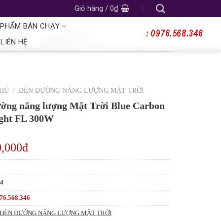
Giỏ hàng /
0
₫
 PHẨM BÁN CHẠY
LIÊN HỆ
CHỦ
/
ĐÈN ĐƯỜNG NĂNG LƯỢNG MẶT TRỜI
ờng năng lượng Mặt Trời Blue Carbon
ight FL 300W
0,000đ
14
76.568.346
ĐÈN ĐƯỜNG NĂNG LƯỢNG MẶT TRỜI