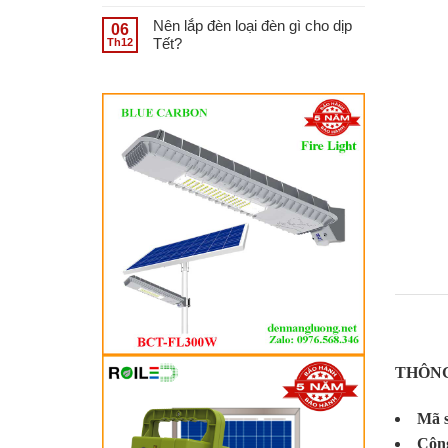
Nên lắp đèn loại đèn gì cho dịp
06
Tết?
Th12
Đèn Bl
THÔNG
25 năm 
Mã 
Công