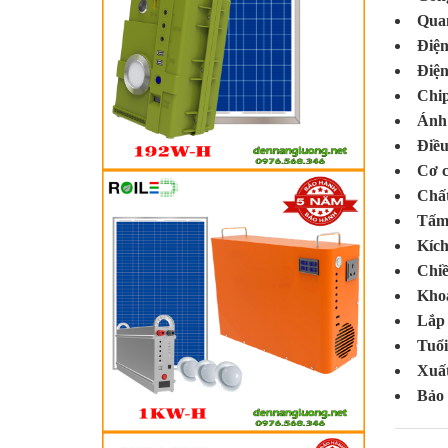
Qua
Điện
Điện
Chip
Ánh
Điều
Cơ c
Chất
Tấm
Kích
Chiề
Khoả
Lắp
Tuổi
Xuấ
Bảo
BLUE 