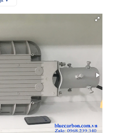
uật ▼
n đèn. đèn có kích thước lần lược là 699 x278 x109mm