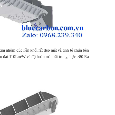
kim nhôm đúc liền khối rất đẹp mắt và tinh tế chứa bên
ao đạt 110Lm/W và độ hoàn màu rất trung thực >80 Ra