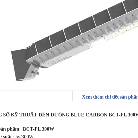
Xem thêm chi tiết sản ph
ue Carbon Fire Light FL 300W
sử dụng tấm pin năng lượng mặt trời 
 SỐ KỸ THUẬT ĐÈN ĐƯỜNG BLUE CARBON BCT-FL 300
đồng thời có khối pin lithium cao cấp công suất Pin LiFePO4 3,2V -2
sản phẩm
:
BCT-FL 300W
 suất
: 5v/300W