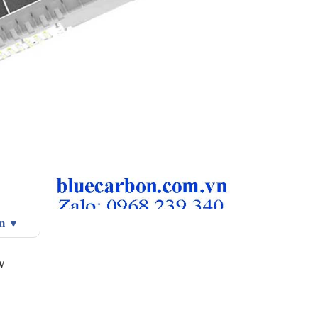
ẩm ▼
có kích thước lần lược là 992 x 836 x 30mm - Tuổi thọ
W
00Ah - Tuổi thọ 12 năm