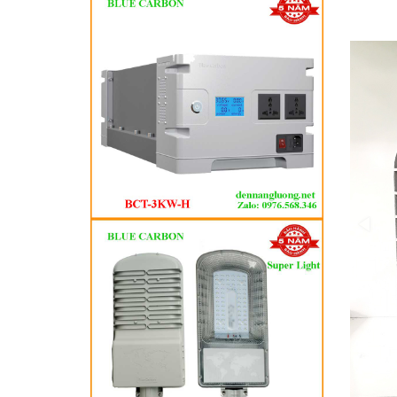
thành đ
trong rấ