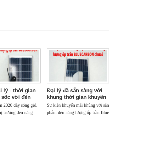
i lý - thời gian
Đại lý đã sẵn sàng với
 sốc với đèn
khung thời gian khuyến
ợng ốp trần Blue
mãi chóng mặt của đèn
m 2020 đầy sóng gió,
Sự kiện khuyến mãi khủng với sản
năng lượng ốp trần Blue
hị trường đèn năng
phẩm đèn năng lượng ốp trần Blue
Carbon chưa?
chung cũng đã bị
Carbon cuối năm nay và đầu năm
t nhiều. Song, ngay khi
sau đã chính thức diễn ra. Đại lý
kinh tế được khôi phục,
của bạn đã nắm bắt được thông tin