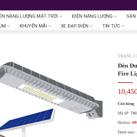
ÈN NĂNG LƯỢNG MẶT TRỜI
ĐIỆN NĂNG LƯỢNG
SẢN
IUM
KHUYẾN MÃI
XE ĐẠP ĐIỆN
TIN TỨC
TRANG 
Đèn Đư
Fire L
10,45
Còn hàng
Mã SP:
74
Hotline:
09
Danh mục: