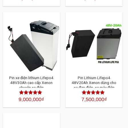
xếp
hạng
4.30
5
hạng
sao
4.30
5
sao
Pin xe điện lithium Lifepo4
Pin Lithium Lifepo4
48V30Ah cao cấp Xenon
48V20Ah Xenon dùng cho
chuyên xe điện
xe đạp điện, xe máy điện
9,000,000
₫
7,500,000
₫
Được xếp
Được xếp
hạng
4.30
5
hạng
4.30
5
sao
sao