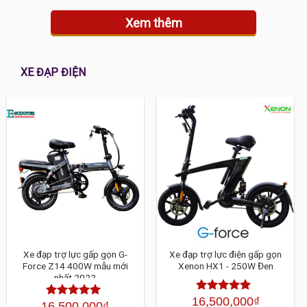
Xem thêm
XE ĐẠP ĐIỆN
Xe đạp trợ lực gấp gọn G-
Xe đạp trợ lực điện gấp gọn
Force Z14 400W mẫu mới
Xenon HX1 - 250W Đen
nhất 2022
16,500,000
₫
Được xếp
16,500,000
₫
Được xếp