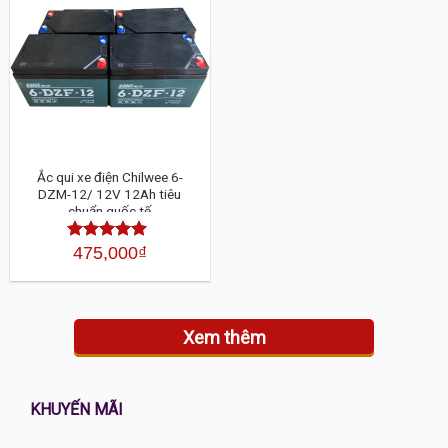
Ắc qui xe điện Chilwee 6-
DZM-12/ 12V 12Ah tiêu
chuẩn quốc tế
475,000
₫
Được xếp
hạng
4.30
5
sao
Xem thêm
KHUYẾN MÃI