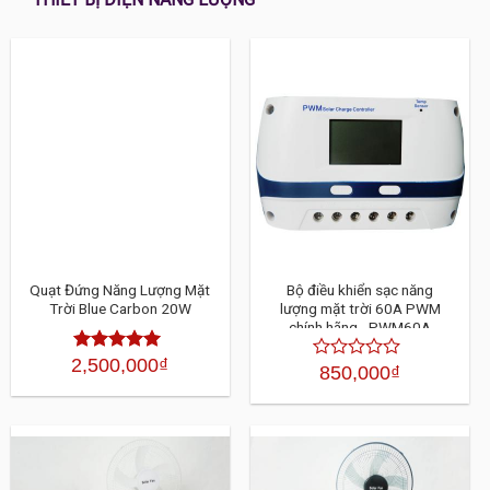
Quạt Đứng Năng Lượng Mặt
Bộ điều khiển sạc năng
Trời Blue Carbon 20W
lượng mặt trời 60A PWM
chính hãng - PWM60A
2,500,000
₫
Được xếp
850,000
₫
Được
hạng
4.30
xếp
5 sao
hạng
4.30
5
sao