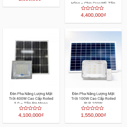
Hãng – Chip Cree Mỹ, Tấm
xếp
hạng
Pin Mono 150W, Bảo Hành 3
4.30
Năm
4,400,000
₫
Được
5
xếp
sao
hạng
4.30
5
sao
Đèn Pha Năng Lượng Mặt
Đèn Pha Năng Lượng Mặt
Trời 400W Cao Cấp Roiled
Trời 100W Cao Cấp Roiled
5.0 – Tấm Pin Mono
RLP-100W
4,100,000
₫
1,550,000
₫
Được
Được
xếp
xếp
hạng
hạng