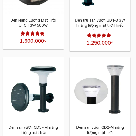
Đèn Năng Lượng Mặt Trời
Đèn trụ sân vườn GD1-B 3W
UFO FSW 600W
| năng lượng mặt trời | kiểu
dáng mới
1,600,000
₫
Được xếp
1,250,000
₫
Được xếp
hạng
4.30
5
hạng
4.30
sao
5 sao
Đèn sân vườn GD5 - A| năng
Đèn sân vườn GD2-A| năng
lượng mặt trời
lượng mặt trời