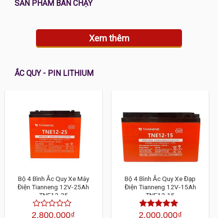
SẢN PHẨM BÁN CHẠY
Xem thêm
ẮC QUY - PIN LITHIUM
Bộ 4 Bình Ắc Quy Xe Máy
Bộ 4 Bình Ắc Quy Xe Đạp
Điện Tianneng 12V-25Ah
Điện Tianneng 12V-15Ah
TNE12-25
TNE12-15
2,800,000
₫
2,000,000
₫
Được
Được xếp