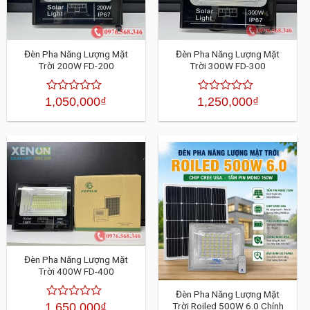
Đèn Pha Năng Lượng Mặt
Đèn Pha Năng Lượng Mặt
Trời 200W FD-200
Trời 300W FD-300
1,050,000
₫
1,250,000
₫
Được
Được
xếp
xếp
hạng
hạng
4.30
4.30
5
5
sao
sao
Đèn Pha Năng Lượng Mặt
Trời 400W FD-400
Đèn Pha Năng Lượng Mặt
Trời Roiled 500W 6.0 Chính
1,650,000
₫
Được