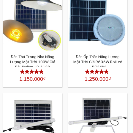
Đèn Thả Trong Nhà Năng
Đèn Ốp Trần Năng Lượng
Lượng Mặt Trời 100W Giá
Mặt Trời Giá Rẻ 36W RoiLed
Rẻ Jindian JD-6128
- RO36W
1,150,000
₫
1,250,000
₫
Được xếp
Được xếp
hạng
4.30
hạng
4.30
5 sao
5 sao