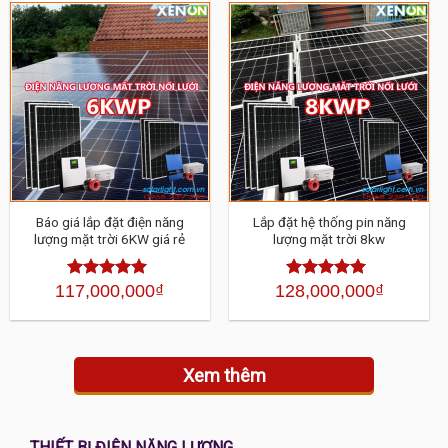
Báo giá lắp đặt điện năng
Lắp đặt hệ thống pin năng
lượng mặt trời 6KW giá rẻ
lượng mặt trời 8kw
117,000,000
₫
128,000,000
₫
Được xếp
Được xếp
hạng
4.30
hạng
4.30
5
5 sao
sao
Xem thêm
THIẾT BỊ ĐIỆN NĂNG LƯỢNG