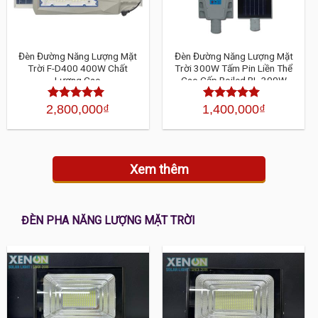
Đèn Đường Năng Lượng Mặt
Đèn Đường Năng Lượng Mặt
Trời F-D400 400W Chất
Trời 300W Tấm Pin Liền Thể
Lượng Cao
Cao Cấp Roiled RL-300W
2,800,000
₫
1,400,000
₫
Được xếp
Được xếp
hạng
4.30
5
hạng
4.30
sao
5 sao
Xem thêm
ĐÈN PHA NĂNG LƯỢNG MẶT TRỜI