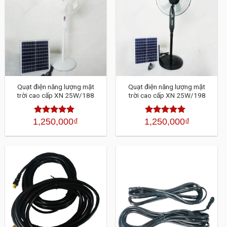
Quạt điện năng lượng mặt
Quạt điện năng lượng mặt
trời cao cấp XN 25W/188
trời cao cấp XN 25W/198
1,250,000
₫
1,250,000
₫
Được xếp
Được xếp
hạng
4.30
5
hạng
4.30
5
sao
sao