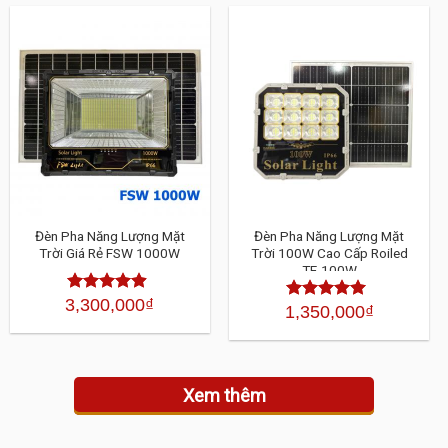
4.30
4.30
5
5
sao
sao
Đèn Pha Năng Lượng Mặt
Đèn Pha Năng Lượng Mặt
Trời Giá Rẻ FSW 1000W
Trời 100W Cao Cấp Roiled
TF-100W
3,300,000
₫
Được xếp
1,350,000
₫
Được xếp
hạng
4.30
hạng
4.30
5
5 sao
sao
Xem thêm