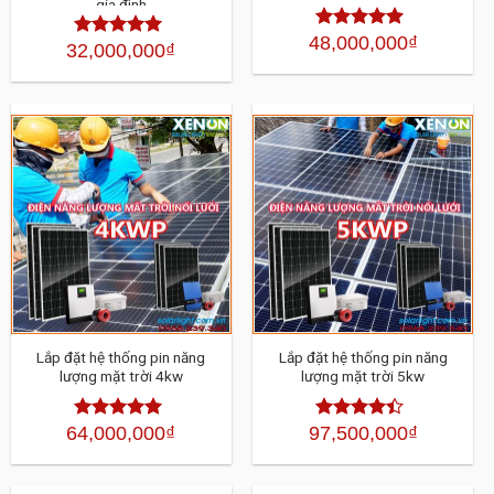
gia đình
48,000,000
₫
Được xếp
32,000,000
₫
Được xếp
hạng
4.30
5
hạng
4.30
sao
5 sao
Lắp đặt hệ thống pin năng
Lắp đặt hệ thống pin năng
lượng mặt trời 4kw
lượng mặt trời 5kw
64,000,000
₫
97,500,000
₫
Được xếp
Được xếp
hạng
4.30
hạng
4.30
5 sao
5 sao