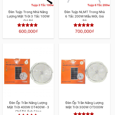
Đèn Tuýp Trong Nhà Năng
Đèn Tuýp NLMT Trong Nhà
Lượng Mặt Trời 3 Tấc 100W
6 Tấc 200W Mẫu Mới, Giá
Giá Rẻ
Rẻ
600,000
₫
700,000
₫
Được xếp
Được xếp
hạng
4.30
5
hạng
4.30
sao
5 sao
Đèn Ốp Trần Năng Lượng
Đèn Ốp Trần Năng Lượng
Mặt Trời 400W OT400W - 3
Mặt Trời 300W OT300W
Chế Độ Ánh Sáng