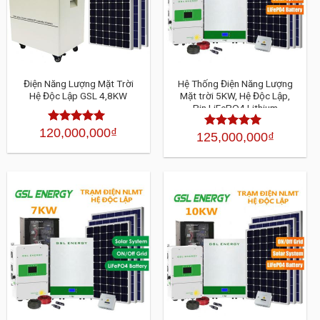
Điện Năng Lượng Mặt Trời
Hệ Thống Điện Năng Lượng
Hệ Độc Lập GSL 4,8KW
Mặt trời 5KW, Hệ Độc Lập,
Pin LiFePO4 Lithium
120,000,000
₫
Được xếp
125,000,000
₫
Được xếp
hạng
4.30
hạng
4.30
5
5 sao
sao