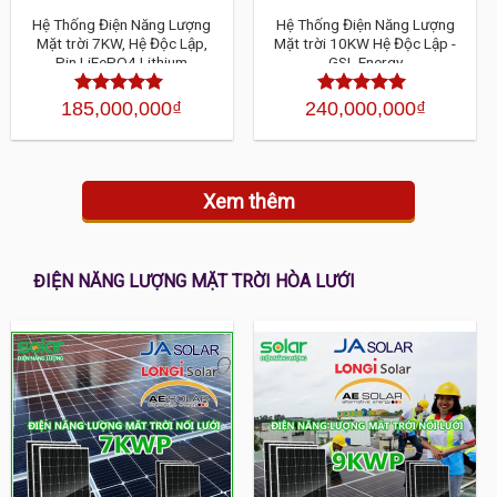
Hệ Thống Điện Năng Lượng
Hệ Thống Điện Năng Lượng
Mặt trời 7KW, Hệ Độc Lập,
Mặt trời 10KW Hệ Độc Lập -
Pin LiFePO4 Lithium
GSL Energy
185,000,000
₫
240,000,000
₫
Được xếp
Được xếp
hạng
4.30
5
hạng
4.30
5
sao
sao
Xem thêm
ĐIỆN NĂNG LƯỢNG MẶT TRỜI HÒA LƯỚI