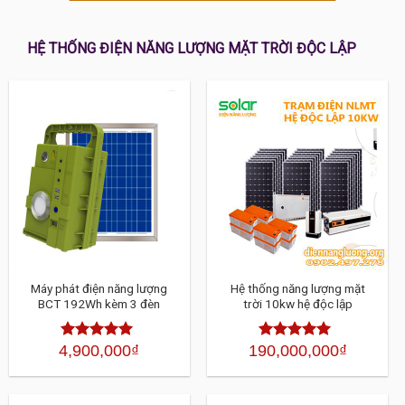
HỆ THỐNG ĐIỆN NĂNG LƯỢNG MẶT TRỜI ĐỘC LẬP
Máy phát điện năng lượng
Hệ thống năng lượng mặt
BCT 192Wh kèm 3 đèn
trời 10kw hệ độc lập
4,900,000
₫
190,000,000
₫
Được xếp
Được xếp
hạng
4.30
5
hạng
4.30
sao
5 sao