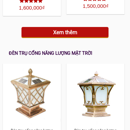
1,500,000
₫
Được xếp
1,600,000
₫
Được xếp
hạng
4.30
hạng
4.30
5 sao
5 sao
Xem thêm
ĐÈN TRỤ CỔNG NĂNG LƯỢNG MẶT TRỜI