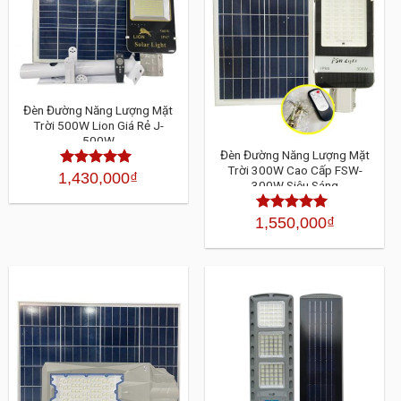
Đèn Đường Năng Lượng Mặt
Trời 500W Lion Giá Rẻ J-
500W
Đèn Đường Năng Lượng Mặt
Trời 300W Cao Cấp FSW-
1,430,000
₫
Được xếp
300W Siêu Sáng
hạng
4.30
5
sao
1,550,000
₫
Được xếp
hạng
4.30
5
sao