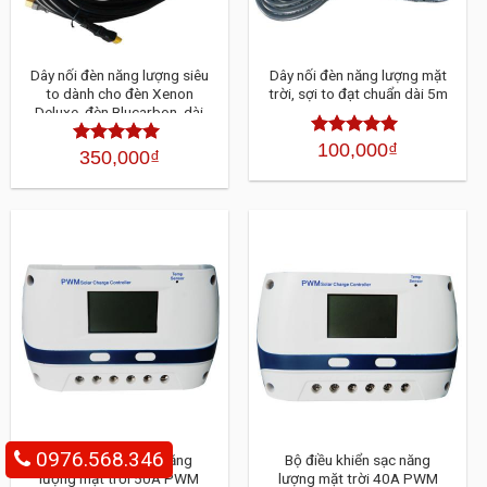
Dây nối đèn năng lượng siêu
Dây nối đèn năng lượng mặt
to dành cho đèn Xenon
trời, sợi to đạt chuẩn dài 5m
Deluxe, đèn Blucarbon, dài
5m
100,000
₫
Được xếp
350,000
₫
Được xếp
hạng
4.30
hạng
4.30
5 sao
5 sao
0976.568.346
Bộ điều khiển sạc năng
Bộ điều khiển sạc năng
lượng mặt trời 50A PWM
lượng mặt trời 40A PWM