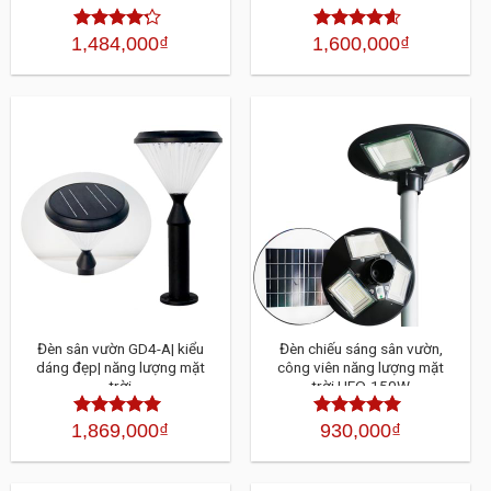
1,484,000
₫
1,600,000
₫
Được xếp
Được xếp
hạng
4.30
hạng
4.30
5 sao
5 sao
Đèn sân vườn GD4-A| kiểu
Đèn chiếu sáng sân vườn,
dáng đẹp| năng lượng mặt
công viên năng lượng mặt
trời
trời UFO-150W
1,869,000
₫
930,000
₫
Được xếp
Được xếp
hạng
4.30
hạng
4.30
5 sao
5 sao