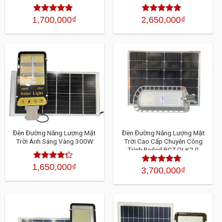
1,700,000
₫
2,650,000
₫
Được xếp
Được xếp
hạng
4.30
hạng
4.30
5 sao
5 sao
Đèn Đường Năng Lượng Mặt
Đèn Đường Năng Lượng Mặt
Trời Ánh Sáng Vàng 300W
Trời Cao Cấp Chuyên Công
Trình Roiled BCT-OLK2.0
300W
1,650,000
₫
Được xếp
3,700,000
₫
Được xếp
hạng
4.30
hạng
4.30
5
5 sao
sao