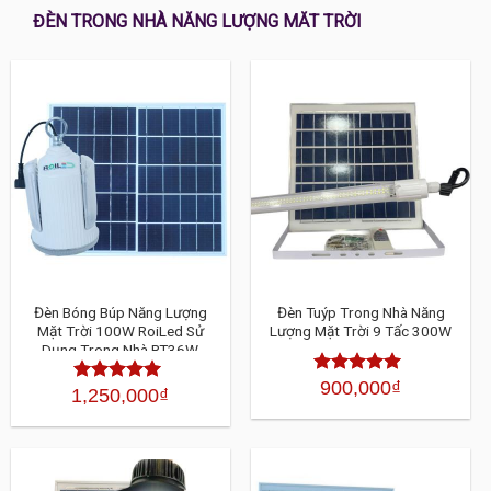
ĐÈN TRONG NHÀ NĂNG LƯỢNG MĂT TRỜI
Đèn Bóng Búp Năng Lượng
Đèn Tuýp Trong Nhà Năng
Mặt Trời 100W RoiLed Sử
Lượng Mặt Trời 9 Tấc 300W
Dụng Trong Nhà RT36W
900,000
₫
Được xếp
1,250,000
₫
Được xếp
hạng
4.30
5
hạng
4.30
sao
5 sao