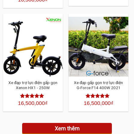
hạng
4.30
5
hạng
4.30
5
sao
sao
Xe đạp trợ lực điện gấp gọn
Xe đạp gấp gọn trợ lực điện
Xenon HX1 - 250W
G-Force F14 400W 2021
16,500,000
₫
16,500,000
₫
Được xếp
Được xếp
hạng
4.30
5
hạng
4.30
5
sao
sao
Xem thêm