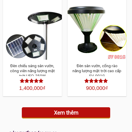
Đèn chiếu sáng sân vườn,
Đèn sân vườn, cổng rào
công viên năng lượng mặt
năng lượng mặt trời cao cấp
trời UFO-250W
SV-001G
1,400,000
₫
900,000
₫
Được xếp
Được xếp
hạng
4.30
5
hạng
4.30
sao
5 sao
Xem thêm