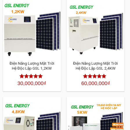
Điện Năng Lượng Mặt Trời
Điện Năng Lượng Mặt Trời
Hệ Độc Lập GSL 1,2KW
Hệ Độc Lập GSL 2,4KW
30,000,000
₫
60,000,000
₫
Được xếp
Được xếp
hạng
4.30
5
hạng
4.30
sao
5 sao