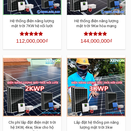
Hệ thống điện năng lượng
Hệ thống điện năng lượng
mặt trời 7KW hệ nối lưới
mặt trời 9Kw hòa mạng
112,000,000
₫
144,000,000
₫
Được xếp
Được xếp
hạng
4.30
5
hạng
4.30
5
sao
sao
Chi phí lắp đặt điện mặt trời
Lắp đặt hệ thống pin năng
hệ 3KW, 4kw, 5kw cho hộ
lượng mặt trời 3kw