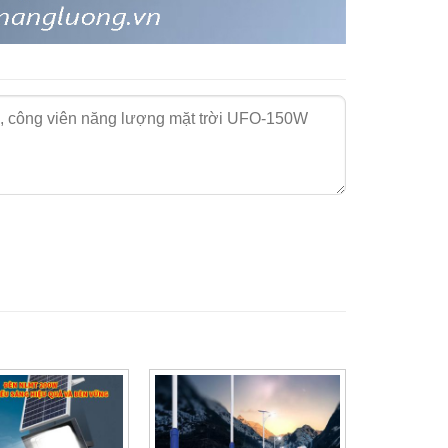
ông viên năng lượng mặt trời UFO-150W:
g.
tối đèn sẽ tự động bật sáng. Không cần phải bật tắt rất