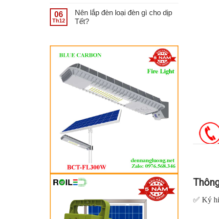
Nên lắp đèn loại đèn gì cho dịp
06
Tết?
Th12
1. Th
Thông
✅ Ký h
✅ Ký h
✅ Công 