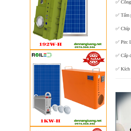
✅ Công 
✅ Tấm p
✅ Tấm p
✅ Chíp 
✅ Chíp 
✅ Pin: 
✅ Pin: 
✅ Cấp đ
✅ Cấp đ
✅ Kích 
✅ Kích 