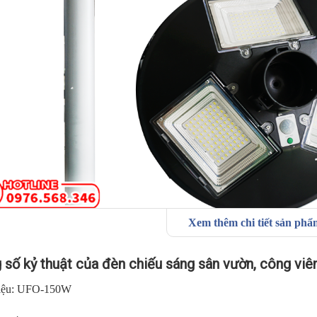
Xem thêm chi tiết sản ph
ông số kỷ thuật của đèn chiếu sáng sân vườn, công 
 số kỷ thuật của đèn chiếu sáng sân vườn, công vi
iệu: UFO-150W
iệu: UFO-150W
suất: 150W