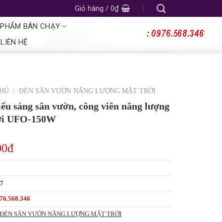
Giỏ hàng /
0
₫
 PHẨM BÁN CHẠY
LIÊN HỆ
CHỦ
/
ĐÈN SÂN VƯỜN NĂNG LƯỢNG MẶT TRỜI
iếu sáng sân vườn, công viên năng lượng
ời UFO-150W
00đ
87
76.568.346
ĐÈN SÂN VƯỜN NĂNG LƯỢNG MẶT TRỜI