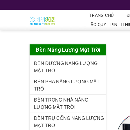
TRANG CHỦ
Đ
ẮC QUY - PIN LITH
Đèn Năng Lượng Mặt Trời
ĐÈN ĐƯỜNG NĂNG LƯỢNG
MẶT TRỜI
ĐÈN PHA NĂNG LƯỢNG MẶT
TRỜI
ĐÈN TRONG NHÀ NĂNG
LƯỢNG MẶT TRỜI
ĐÈN TRỤ CỔNG NĂNG LƯỢNG
MẶT TRỜI