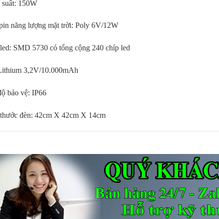
suất: 150W
in năng lượng mặt trời: Poly 6V/12W
in năng lượng mặt trời: Poly 6V/12W
led: SMD 5730 có tổng cộng 240 chíp led
led: SMD 5730 có tổng cộng 240 chíp led
Lithium 3,2V/10.000mAh
Lithium 3,2V/10.000mAh
ộ bảo vệ: IP66
ộ bảo vệ: IP66
thước đèn: 42cm X 42cm X 14cm
thước đèn: 42cm X 42cm X 14cm