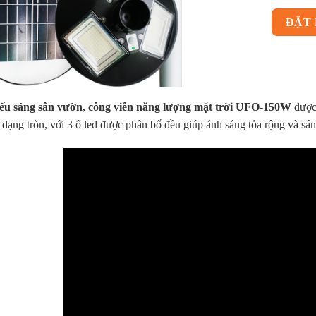
ĐẶT
ếu sáng sân vườn, công viên năng lượng mặt trời UFO-150W
được 
 dạng tròn, với 3 ô led được phân bố đều giúp ánh sáng tỏa rộng và sá