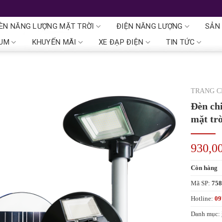
ÈN NĂNG LƯỢNG MẶT TRỜI
ĐIỆN NĂNG LƯỢNG
SẢN
IUM
KHUYẾN MÃI
XE ĐẠP ĐIỆN
TIN TỨC
TRANG 
Đèn ch
mặt tr
930,0
Còn hàng
Mã SP:
75
Hotline:
09
Danh mục: