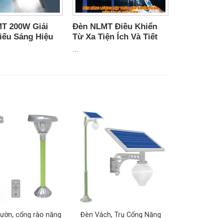
sáng, khi có người đèn sẽ sáng 100% công suất như
T 200W Giải
Đèn NLMT Điều Khiển
iếu Sáng Hiệu
Từ Xa Tiện Ích Và Tiết
Bền Vững
Kiệm
...
ườn, cổng rào năng
Đèn Vách, Trụ Cổng Năng