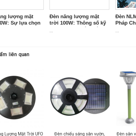
ến chuyển động:
Là khi không có người đèn sẽ sáng khoảng 70% ánh 
ăng lượng mặt
Đèn năng lượng mặt
Đèn NLM
iúp đèn tiết kiệm được năng lượng hơn.
00W: Sự lựa chọn
trời 100W: Thông số kỹ
Pháp Ch
minh cho nhà bạn
thuật và ưu điểm nổi bật
Quả Và 
...
...
ẩm liên quan
g Lượng Mặt Trời UFO
Đèn chiếu sáng sân vườn,
Đèn sân v