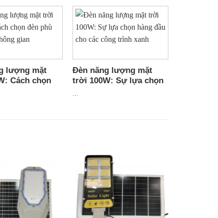
 thị, chiếu sáng trong các khu vui chơi giải trí,..đèn
g lượng mặt
Đèn năng lượng mặt
0W: Cách chọn
trời 100W: Sự lựa chọn
 hợp với không
hàng đầu cho các công
...
trình xanh