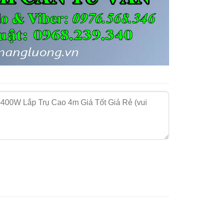
dụng ở đâu?
g thôn, cổng rào, trước sân, lối đi, các công trình