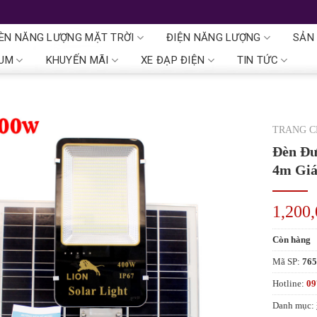
ÈN NĂNG LƯỢNG MẶT TRỜI
ĐIỆN NĂNG LƯỢNG
SẢN
IUM
KHUYẾN MÃI
XE ĐẠP ĐIỆN
TIN TỨC
TRANG 
Đèn Đư
4m Giá
1,200
Còn hàng
Mã SP:
76
Hotline:
09
Danh mục: