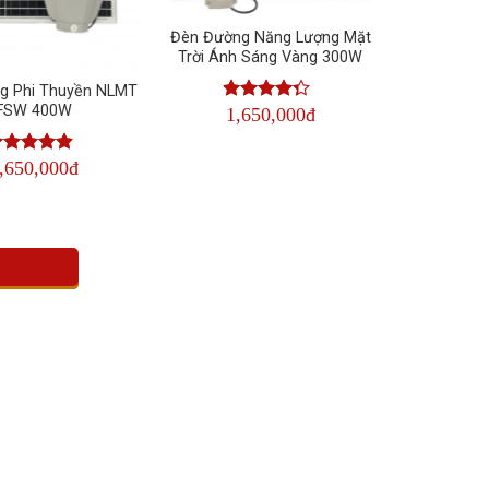
Đèn Đường Năng Lượng Mặt
Trời Ánh Sáng Vàng 300W
g Phi Thuyền NLMT
FSW 400W
1,650,000đ
Được xếp
hạng
4.50
5 sao
,650,000đ
ược xếp
ạng
4.50
 sao
n năng lượng đó thành nguồn điện. Sau đó, lưu trữ
n tự động bật sáng lên.