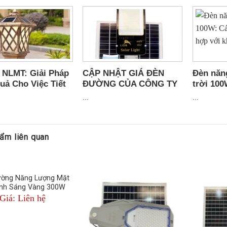
 dựng, lối đi nội trong xí nghiệp nhà máy, các tuyến đường trong khu đô
oàn và thuận lợi
 NLMT: Giải Pháp
CẬP NHẬT GIÁ ĐÈN
Đèn năn
uả Cho Việc Tiết
ĐƯỜNG CỦA CÔNG TY
trời 10
Điện Nhà Bạn
XENON SOLARLIGHT
đèn phù
...
...
gian
ẩm liên quan
ờng Năng Lượng Mặt
Ánh Sáng Vàng 300W
Giá: Liên hệ