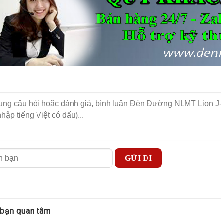
ường năng lượng mặt trời J-400W thường được sử 
 bạn quan tâm
g J-400w pin rời thường được lắp đặt ở các tuyến đường giao thông nôn