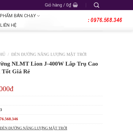
Giỏ hàng /
0
₫
 PHẨM BÁN CHẠY
LIÊN HỆ
CHỦ
/
ĐÈN ĐƯỜNG NĂNG LƯỢNG MẶT TRỜI
ờng NLMT Lion J-400W Lắp Trụ Cao
 Tốt Giá Rẻ
,000đ
53
76.568.346
ĐÈN ĐƯỜNG NĂNG LƯỢNG MẶT TRỜI