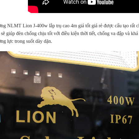
ng NLMT Lion J-400w lắp trụ cao 4m giá tốt giá rẻ được cấu tạo rất
sẽ giúp đèn chống chịu tốt với điều kiện thời tiết, chống va đập và khả
ng lực trong suốt dày dặn.