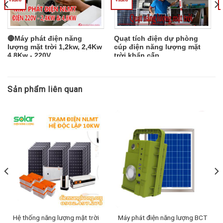
đây....
quyền của XENON. Như một lời
cảm ơn sâu sắc đến những người
bạn đồng hành đã cùng gắn bó
trong năm vừa qua. Các đại lý
🔴Máy phát điện năng
Quạt tích điện dự phòng
còn chần chờ gì mà không nhanh
lượng mặt trời 1,2kw, 2,4Kw
cúp điện năng lượng mặt
4,8Kw - 220V
trời khẩn cấp
tay nhập hàng, nhận quà liền tay
ngay thôi nào!...
Sản phẩm liên quan
Hệ thống năng lượng mặt trời
Máy phát điện năng lượng BCT