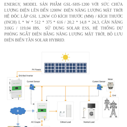
ENERGY, MODEL SẢN PHẪM GSL-SHS-1200 VỚI SỨC CHỨA
LƯỢNG ĐIỆN LÊN ĐẾN 1200W. ĐIỆN NĂNG LƯỢNG MẶT TRỜI
HỆ ĐỘC LẬP GSL 1,2KW CÓ KÍCH THƯỚC (MM) / KÍCH THƯỚC
(INCH) L * W * 512 * 375 * 616 / 20,2 * 14,8 * 24,3, CÂN NẶNG
31KG / 119,04 IBS, SỬ DỤNG SOLAR ESS, HỆ THỐNG DỰ
PHÒNG NGẮT ĐIỆN BẰNG NĂNG LƯỢNG MẶT TRỜI, BỘ LƯU
ĐIỆN BIẾN TẦN SOLAR HYBRID.