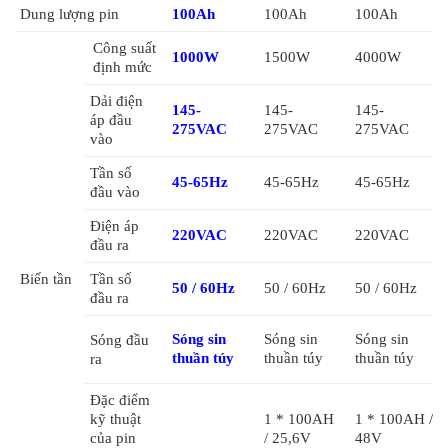
5. Người dùng có thể linh hoạt kết hợp dung lượng pin, gói pin
Dung lượng pin
100Ah
100Ah
100Ah
tiêu chuẩn hoặc pin ngoài.
Công suất
6. Nó kết hợp một bộ điều khiển MPPT phạm vi đầu vào PV
1000W
1500W
4000W
định mức
rộng, có thể chuyển đổi năng lượng mặt trời từ PV sang tải trực
Dải điện
tiếp.
145-
145-
145-
áp đầu
275VAC
275VAC
275VAC
7. Thiết kế tích hợp, dễ dàng vận chuyển và cài đặt.
vào
8. Bảo vệ quá tải / quá nhiệt / ngắn mạch.
Tần số
9. Sản phẩm của chúng tôi được CE, ROHS, ISO, FC phê duyệt,
45-65Hz
45-65Hz
45-65Hz
đầu vào
đáp ứng các yêu cầu chứng nhận khác nhau cho các quốc gia
Điện áp
khác nhau.
220VAC
220VAC
220VAC
đầu ra
Biến tần
Tần số
50 / 60Hz
50 / 60Hz
50 / 60Hz
đầu ra
Sóng sin
Sóng sin
Sóng sin
Sóng đầu
thuần túy
thuần túy
thuần túy
ra
Đặc điểm
Điện Năng Lượng Mặt Trời Hệ Độc Lập GSL 1,2KW
đã vượt
kỹ thuật
1 * 100AH ​​
1 * 100AH ​​/
qua kiểm tra an toàn và lạm dụng dưới đây - đoản mạch, rơi,
của pin
/ 25,6V
48V