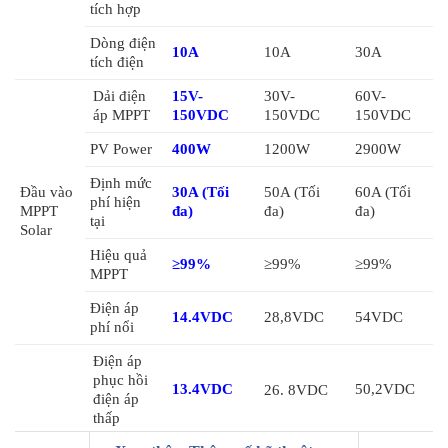
xuyên đinh, va đập, nghiền nát, sốc nhiệt, sạc quá mức, phóng
tích hợp
điện quá mức: không cháy, không nổ với cấu trúc hóa học ổn
Dòng điện
10A
10A
30A
định.
tích điện
Dải điện
15V-
30V-
60V-
áp MPPT
150VDC
150VDC
150VDC
PV Power
400W
1200W
2900W
Định mức
Đầu vào
30A (Tối
50A (Tối
60A (Tối
phí hiện
MPPT
đa)
đa)
đa)
tại
Solar
Hiệu quả
≥99%
≥99%
≥99%
MPPT
Điện áp
14.4VDC
28,8VDC
54VDC
phí nổi
GSL ENERGY 1,2KW tập trung vào sản xuất, R & D và bán
Điện áp
phục hồi
hàng cho các giải pháp và pin Lithium an toàn. Với việc đăng ký
13.4VDC
50,2VDC
26. 8VDC
điện áp
và chứng nhận CE, SGS, ROHS. Cố gắng phát triển thành nhà
thấp
cung cấp pin lithium hàng đầu toàn cầu, GSL ENERGY đã và