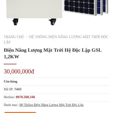
TRANG CHỦ
/
HỆ THỐNG ĐIỆN NĂNG LƯỢNG MẶT TRỜI ĐỘC
LẬP
Điện Năng Lượng Mặt Trời Hệ Độc Lập GSL
1,2KW
30,000,000đ
Còn hàng
Mã SP:
7443
Hotline:
0976.568.346
Danh mục:
Hệ Thống Điện Năng Lượng Mặt Trời Độc Lập