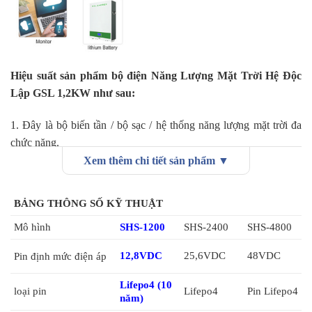
Hiệu suất sản phẩm bộ điện Năng Lượng Mặt Trời Hệ Độc
Lập GSL 1,2KW như sau:
1. Đây là bộ biến tần / bộ sạc / hệ thống năng lượng mặt trời đa
chức năng.
2. Kết hợp các chức năng của biến tần, bộ sạc năng lượng mặt trời
Xem thêm chi tiết sản phẩm ▼
và pin để cung cấp hỗ trợ nguồn điện liên tục với kích thước di
động.
BẢNG THÔNG SỐ KỸ THUẬT
3. Màn hình LCD, định cấu hình dải điện áp đầu vào cho các thiết
Mô hình
SHS-1200
SHS-2400
SHS-4800
bị gia dụng và máy tính cá nhân, định cấu hình dòng sạc pin dựa
trên các ứng dụng, cấu hình ưu tiên AC /sạc điện năng lượng mặt
12,8VDC
25,6VDC
48VDC
Pin định mức điện áp
trời.
4. Tương thích với điện áp chính hoặc nguồn máy phát điện, tự
Lifepo4 (10
loại pin
Lifepo4
Pin Lifepo4
năm)
động khởi động lại trong khi AC đang khôi phục.