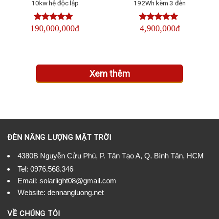
10kw hệ độc lập
192Wh kèm 3 đèn
190,000,000đ
4,900,000đ
Được xếp
Được xếp
hạng
4.50
hạng
4.50
5
5 sao
sao
Xem thêm
ĐÈN NĂNG LƯỢNG MẶT TRỜI
4380B Nguyễn Cửu Phú, P. Tân Tạo A, Q. Bình Tân, HCM
Tel:
0976.568.346
Email: solarlight08@gmail.com
Website: dennangluong.net
VỀ CHÚNG TÔI