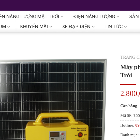
ÈN NĂNG LƯỢNG MẶT TRỜI
ĐIỆN NĂNG LƯỢNG
SẢN
IUM
KHUYẾN MÃI
XE ĐẠP ĐIỆN
TIN TỨC
TRANG 
Máy ph
Trời
2,800
Còn hàng
Mã SP:
75
Hotline:
09
Danh mục: