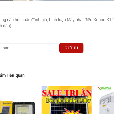
ẩm liên quan
hợp các chi tiết nổi bật của máy phát điện Xenon 
 sạc nhanh, lưu trữ tốt
n sử dụng liên tục kéo dài
giúp di chuyển linh hoạt, dễ dàng