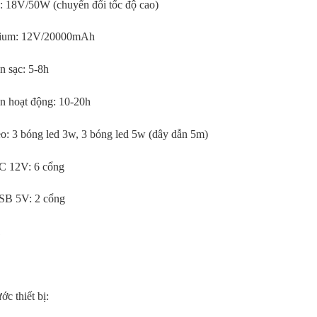
: 18V/50W (chuyển đổi tốc độ cao)
ất: 240W/h
hium: 12V/20000mAh
: 18V/50W (chuyển đổi tốc độ cao)
n sạc: 5-8h
hium: 12V/20000mAh
an hoạt động: 10-20h
n sạc: 5-8h
o: 3 bóng led 3w, 3 bóng led 5w (dây dẫn 5m)
an hoạt động: 10-20h
 12V: 6 cổng
o: 3 bóng led 3w, 3 bóng led 5w (dây dẫn 5m)
B 5V: 2 cổng
 12V: 6 cổng
1
B 5V: 2 cổng
1
ớc thiết bị: