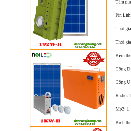
Tấm pin
Công su
Pin Lit
Tấm pin
Thời gia
Pin Lit
Thời gi
Thời gia
Kèm the
Thời gi
Cổng DC
Kèm the
Cổng US
Cổng DC
Radio: 
Cổng US
Mp3: 1
Radio: 
Kích thư
Mp3: 1