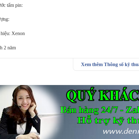
ớc tấm pin:
ớc thiết bị:
ượng:
ớc tấm pin:
hiệu: Xenon
ượng:
h 2 năm
hiệu: Xenon
Xem thêm Thông số kỹ th
h 2 năm