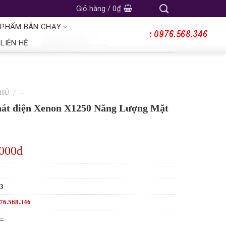
Giỏ hàng /
0
₫
 PHẨM BÁN CHẠY
LIÊN HỆ
CHỦ
/
--
át điện Xenon X1250 Năng Lượng Mặt
,000đ
53
76.568.346
--