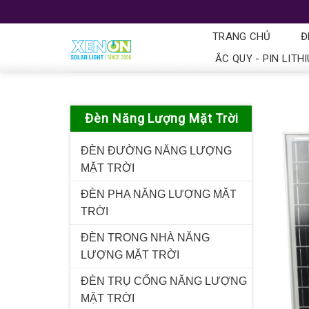
TRANG CHỦ
Đ
ẮC QUY - PIN LITH
Đèn Năng Lượng Mặt Trời
ĐÈN ĐƯỜNG NĂNG LƯỢNG
MẶT TRỜI
ĐÈN PHA NĂNG LƯỢNG MẶT
TRỜI
ĐÈN TRONG NHÀ NĂNG
LƯỢNG MẶT TRỜI
ĐÈN TRỤ CỔNG NĂNG LƯỢNG
MẶT TRỜI