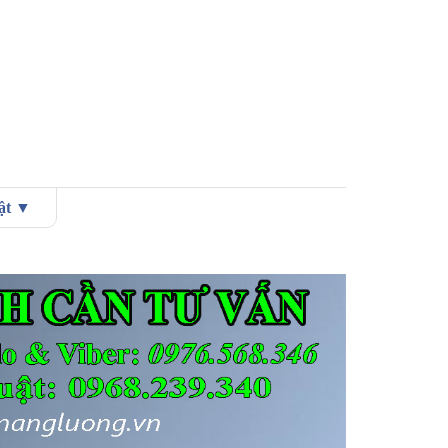
uật ▼