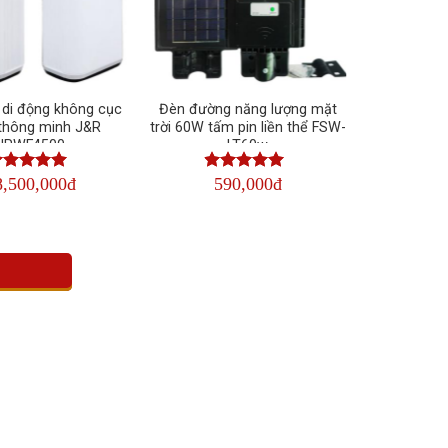
 di động không cục
Đèn đường năng lượng mặt
thông minh J&R
trời 60W tấm pin liền thể FSW-
JRWF4500
LT60w
8,500,000đ
590,000đ
ược xếp
Được xếp
ạng
4.50
5
hạng
4.50
5
ao
sao