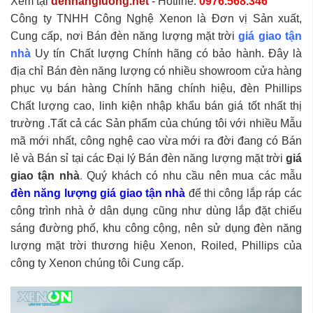
Xem tại
dennangluong.net
- Hotline:
0976.568.346
Công ty TNHH Công Nghệ Xenon là Đơn vị Sản xuất,
Cung cấp, nơi Bán đèn năng lượng mặt trời
giá giao tận
nhà
Uy tín Chất lượng Chính hãng có bảo hành. Đây là
địa chỉ Bán đèn năng lượng có nhiều showroom cửa hàng
phục vụ bán hàng Chính hãng chính hiệu, đèn Phillips
Chất lượng cao, linh kiện nhập khẩu bán giá tốt nhất thị
trường .Tất cả các Sản phẩm của chúng tôi với nhiều Mẫu
mã mới nhất, công nghệ cao vừa mới ra đời đang có Bán
lẻ và Bán sỉ tại các Đại lý Bán đèn năng lượng mặt trời
giá
giao tận nhà
.
Quý khách có nhu cầu nên mua các mẫu
đèn năng lượng giá giao tận nhà
để thi công lắp ráp các
công trình nhà ở dân dụng cũng như dùng lắp đặt chiếu
sáng đường phố, khu công cộng, nên sử dụng đèn năng
lượng mặt trời thương hiệu Xenon, Roiled, Phillips của
công ty Xenon chúng tôi Cung cấp.