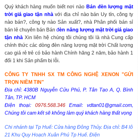
Quý khách hàng muốn biết nơi nào
Bán đèn lượng mặt
trời
giá giao tận nhà
với địa chỉ nào bán Uy tín, công ty
nào bán?, công ty nào Sản xuất?, nhà Phân phối bán sỉ
bán lẻ chuyên bán Bán
đ
èn năng lượng mặt trời giá giao
tận nhà
Xin liên hệ chúng tôi chúng tôi là nhà Cung cấp
chính thức các dòng đèn năng lượng mặt trời Chất lượng
cao giá rẻ trẻ có bảo hành Chính hãng 2 năm, bảo hành 1
đổi 1 khi Sản phẩm bị lỗi.
CÔNG TY TNHH SX TM CÔNG NGHỆ XENON "GỬI
TRỌN NIỀM TIN"
Địa chỉ: 4380B Nguyễn Cửu Phú, P. Tân Tạo A, Q. Bình
Tân, TP. HCM
Điện thoại:
0976.568.346
Email: vdtan01@gmail.com,
Chúng tôi cam kết sẽ không làm quý khách hàng thất vọng
Chi nhánh tại Tp Huế: Cửa hàng Đông Thủy. Địa chỉ: B4 lô
21 Khu Quy Hoạch Xuân Phú Tp Huế. Điện