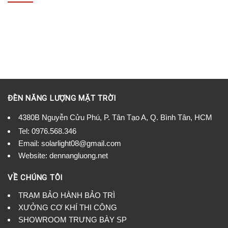
ĐÈN NĂNG LƯỢNG MẶT TRỜI
4380B Nguyễn Cửu Phú, P. Tân Tạo A, Q. Bình Tân, HCM
Tel:
0976.568.346
Email: solarlight08@gmail.com
Website: dennangluong.net
VỀ CHÚNG TÔI
TRẠM BẢO HÀNH BẢO TRÌ
XƯỞNG CƠ KHÍ THI CÔNG
SHOWROOM TRƯNG BÀY SP