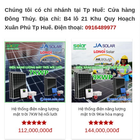
Chúng tôi có chi nhánh tại Tp Huế: Cửa hàng
Đông Thủy. Địa chỉ: B4 lô 21 Khu Quy Hoạch
Xuân Phú Tp Huế. Điện thoại:
0916489977
Hệ thống điện năng lượng
Hệ thống điện năng lượng
mặt trời 7KW hệ nối lưới
mặt trời 9Kw hòa mạng
112,000,000đ
144,000,000đ
Được xếp
Được xếp
hạng
4.50
5
hạng
4.50
5
sao
sao