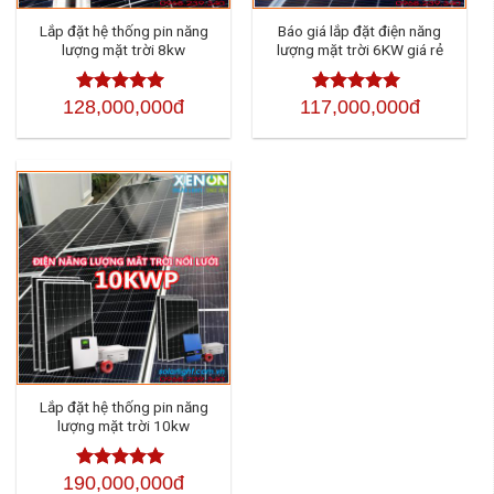
Lắp đặt hệ thống pin năng
Báo giá lắp đặt điện năng
lượng mặt trời 8kw
lượng mặt trời 6KW giá rẻ
128,000,000đ
117,000,000đ
Được xếp
Được xếp
hạng
4.50
5
hạng
4.50
sao
5 sao
Lắp đặt hệ thống pin năng
lượng mặt trời 10kw
190,000,000đ
Được xếp