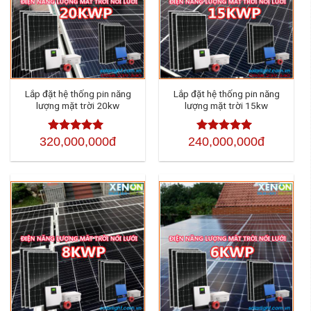
Lắp đặt hệ thống pin năng
Lắp đặt hệ thống pin năng
lượng mặt trời 20kw
lượng mặt trời 15kw
320,000,000đ
240,000,000đ
Được xếp
Được xếp
hạng
4.50
5
hạng
4.50
5
sao
sao