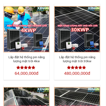
Lắp đặt hệ thống pin năng
Lắp đặt hệ thống pin năng
lượng mặt trời 4kw
lượng mặt trời 30kw
64,000,000đ
480,000,000đ
Được xếp
Được xếp
hạng
4.50
hạng
4.50
5
5 sao
sao