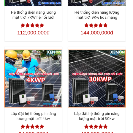
Hệ thống điện năng lượng
Hệ thống điện năng lượng
mặt trời 7KW hệ nối lưới
mặt trời 9Kw hòa mạng
112,000,000đ
144,000,000đ
Được xếp
Được xếp
hạng
4.50
5
hạng
4.50
5
sao
sao
Lắp đặt hệ thống pin năng
Lắp đặt hệ thống pin năng
lượng mặt trời 4kw
lượng mặt trời 30kw