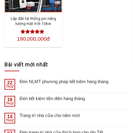
Lắp đặt hệ thống pin năng
lượng mặt trời 10kw
190,000,000đ
Được xếp
hạng
4.50
5
sao
Bài viết mới nhất
Đèn NLMT phương pháp tiết kiệm hàng tháng
22
Th12
Đèn tiết kiệm tiền điện hàng tháng
16
Th12
Trang trí nhà cửa cho năm mới
14
Th12
Đèn trang trí nhà cửa thích hợp cho dịp Tết