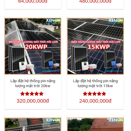
64,000,000đ
480,000,000đ
Được xếp
Được xếp
hạng
4.50
hạng
4.50
5
5 sao
sao
Lắp đặt hệ thống pin năng
Lắp đặt hệ thống pin năng
lượng mặt trời 20kw
lượng mặt trời 15kw
320,000,000đ
240,000,000đ
Được xếp
Được xếp
hạng
4.50
5
hạng
4.50
5
sao
sao