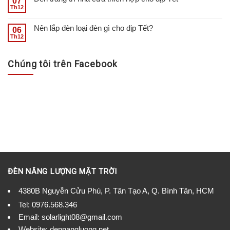
07
Th12
Nên lắp đèn loại đèn gì cho dịp Tết?
06
Th12
Chúng tôi trên Facebook
ĐÈN NĂNG LƯỢNG MẶT TRỜI
4380B Nguyễn Cửu Phú, P. Tân Tạo A, Q. Bình Tân, HCM
Tel:
0976.568.346
Email: solarlight08@gmail.com
Website: dennangluong.net