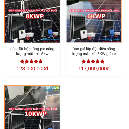
Lắp đặt hệ thống pin năng
Báo giá lắp đặt điện năng
lượng mặt trời 8kw
lượng mặt trời 6KW giá rẻ
128,000,000đ
117,000,000đ
Được xếp
Được xếp
hạng
4.50
5
hạng
4.50
sao
5 sao