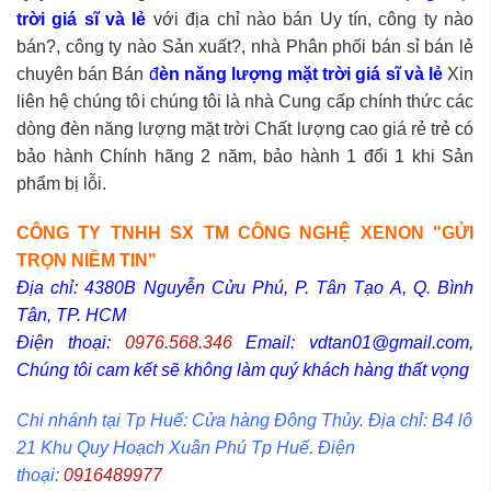
trời
giá sĩ và lẻ
với địa chỉ nào bán Uy tín, công ty nào
bán?, công ty nào Sản xuất?, nhà Phân phối bán sỉ bán lẻ
chuyên bán Bán
đ
èn năng lượng mặt trời giá sĩ và lẻ
Xin
liên hệ chúng tôi chúng tôi là nhà Cung cấp chính thức các
dòng đèn năng lượng mặt trời Chất lượng cao giá rẻ trẻ có
bảo hành Chính hãng 2 năm, bảo hành 1 đổi 1 khi Sản
phẩm bị lỗi.
CÔNG TY TNHH SX TM CÔNG NGHỆ XENON "GỬI
TRỌN NIỀM TIN"
Địa chỉ: 4380B Nguyễn Cửu Phú, P. Tân Tạo A, Q. Bình
Tân, TP. HCM
Điện thoại:
0976.568.346
Email: vdtan01@gmail.com,
Chúng tôi cam kết sẽ không làm quý khách hàng thất vọng
Chi nhánh tại Tp Huế: Cửa hàng Đông Thủy. Địa chỉ: B4 lô
21 Khu Quy Hoạch Xuân Phú Tp Huế. Điện
thoại:
0916489977