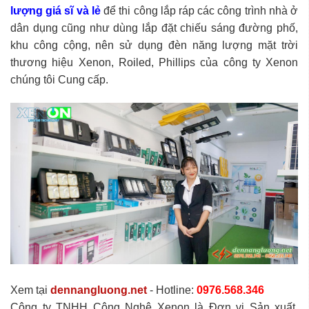
lượng giá sĩ và lẻ
để thi công lắp ráp các công trình nhà ở
dân dụng cũng như dùng lắp đặt chiếu sáng đường phố,
khu công cộng, nên sử dụng đèn năng lượng mặt trời
thương hiệu Xenon, Roiled, Phillips của công ty Xenon
chúng tôi Cung cấp.
Xem tại
dennangluong.net
- Hotline:
0976.568.346
Công ty TNHH Công Nghệ Xenon là Đơn vị Sản xuất,