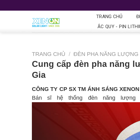
TRANG CHỦ
Đ
ẮC QUY - PIN LITH
TRANG CHỦ
/
ĐÈN PHA NĂNG LƯỢNG 
Cung cấp đèn pha năng lư
Gia
CÔNG TY CP SX TM ÁNH SÁNG XENON
Bán sĩ hệ thống đèn năng lượng 