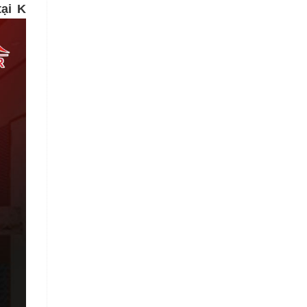
tại K