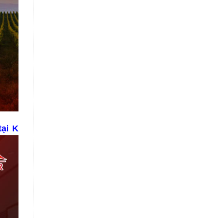
tại K