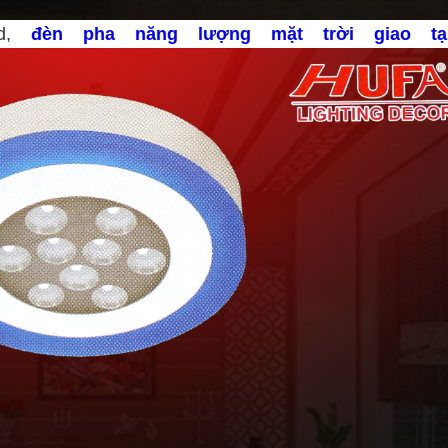
ed,
đèn pha năng lượng mặt trời giao t