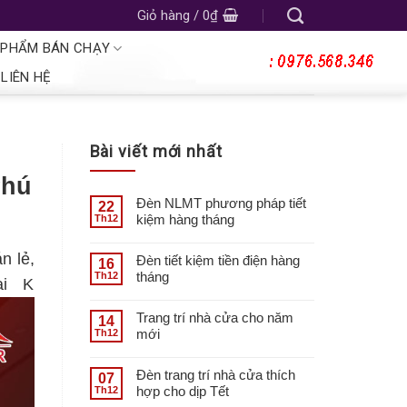
Giỏ hàng /
0
₫
 PHẨM BÁN CHẠY
LIÊN HỆ
Bài viết mới nhất
Phú
Đèn NLMT phương pháp tiết
22
kiệm hàng tháng
Th12
n lẻ,
Đèn tiết kiệm tiền điện hàng
16
tháng
Th12
ại K
Trang trí nhà cửa cho năm
14
mới
Th12
Đèn trang trí nhà cửa thích
07
hợp cho dịp Tết
Th12