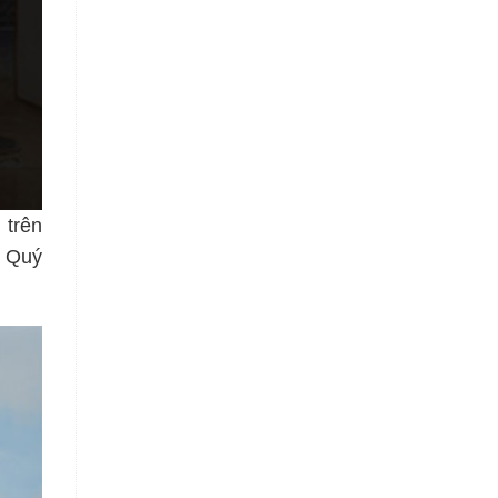
 trên
o Quý