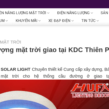
ÈN NĂNG LƯỢNG MẶT TRỜI
ĐIỆN NĂNG LƯỢNG
SẢN
IUM
KHUYẾN MÃI
XE ĐẠP ĐIỆN
TIN TỨC
MẶT TRỜI
ợng mặt trời giao tại KDC Thiên 
 SOLAR LIGHT
Chuyên thiết kế Cung cấp xây dựng, Bá
mặt trời cho hệ thống cầu đường ở giao t