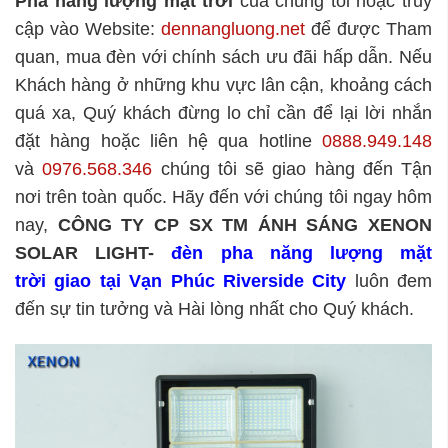
Pha năng lượng mặt trời
của chúng tôi hoặc truy
cập vào Website:
dennangluong.net
để được Tham
quan, mua đèn với chính sách ưu đãi hấp dẫn. Nếu
Khách hàng ở những khu vực lân cận, khoảng cách
quá xa, Quý khách đừng lo chỉ cần để lại lời nhắn
đặt hàng hoặc liên hệ qua hotline
0888.949.148
và
0976.568.346
chúng tôi sẽ giao hàng đến Tận
nơi trên toàn quốc. Hãy đến với chúng tôi ngay hôm
nay,
CÔNG TY CP SX TM ÁNH SÁNG XENON
SOLAR LIGHT
-
đèn pha năng lượng mặt
trời giao tại Vạn Phúc Riverside City
luôn đem
đến sự tin tưởng và Hài lòng nhất cho Quý khách.