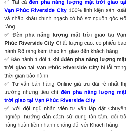
✅ Tất cả
đèn pha năng lượng mặt trời giao tại
Vạn Phúc Riverside City
100% linh kiện sản xuất
và nhập khẩu chính ngạch có hồ sơ nguồn gốc Rõ
ràng
✅ Đ
èn pha năng lượng mặt trời giao tại Vạn
Phúc Riverside City
Chất lượng cao, có phiếu bảo
hành Rõ ràng kèm theo khi giao đến khách hàng
✅ Bảo hành 1 đổi 1 khi
đ
đèn pha năng lượng mặt
trời giao tại Vạn Phúc Riverside City
bị lỗi trong
thời gian bảo hành
✅ Tư vấn bán hàng Online giá ưu đãi rẻ nhất thị
trường nhưng tiêu chí
đèn pha năng lượng mặt
trời giao tại Vạn Phúc Riverside City
✅ Với đội ngũ nhân viên tư vấn lắp đặt Chuyên
nghiệp, hướng dẫn cách sử dụng tận tâm, đổi trả
hàng hoàn tiền nhanh chóng đối với Khách hàng