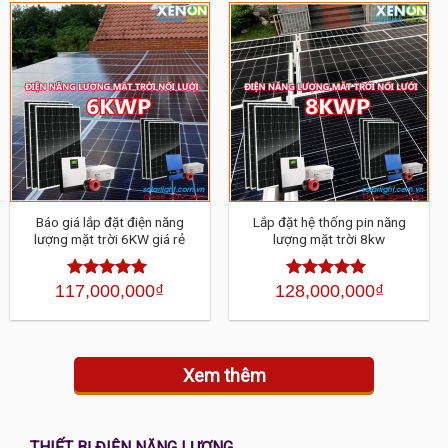
Báo giá lắp đặt điện năng
Lắp đặt hệ thống pin năng
lượng mặt trời 6KW giá rẻ
lượng mặt trời 8kw
117,000,000
₫
128,000,000
₫
Được xếp
Được xếp
hạng
4.30
hạng
4.30
5
5 sao
sao
Xem thêm
THIẾT BỊ ĐIỆN NĂNG LƯỢNG