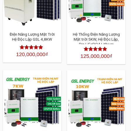
Điện Năng Lượng Mặt Trời
Hệ Thống Điện Năng Lượng
Hệ Độc Lập GSL 4,8KW
Mặt trời 5KW, Hệ Độc Lập,
Pin LiFePO4 Lithium
120,000,000
₫
Được xếp
125,000,000
₫
Được xếp
hạng
4.30
hạng
4.30
5
5 sao
sao