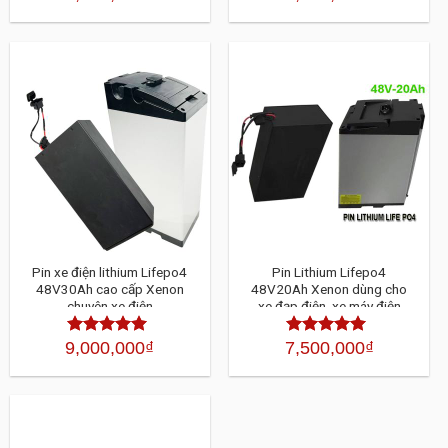
xếp
hạng
4.30
5
hạng
sao
4.30
5
sao
Pin xe điện lithium Lifepo4
Pin Lithium Lifepo4
48V30Ah cao cấp Xenon
48V20Ah Xenon dùng cho
chuyên xe điện
xe đạp điện, xe máy điện
9,000,000
₫
7,500,000
₫
Được xếp
Được xếp
hạng
4.30
5
hạng
4.30
5
sao
sao