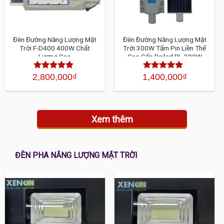
Đèn Đường Năng Lượng Mặt
Đèn Đường Năng Lượng Mặt
Trời F-D400 400W Chất
Trời 300W Tấm Pin Liền Thể
Lượng Cao
Cao Cấp Roiled RL-300W
2,800,000
₫
1,400,000
₫
Được xếp
Được xếp
hạng
4.30
5
hạng
4.30
sao
5 sao
Xem thêm
ĐÈN PHA NĂNG LƯỢNG MẶT TRỜI