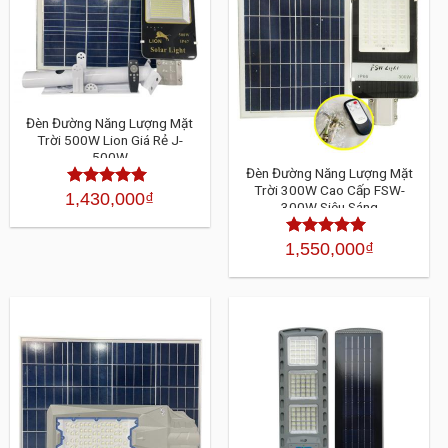
Đèn Đường Năng Lượng Mặt
Trời 500W Lion Giá Rẻ J-
500W
Đèn Đường Năng Lượng Mặt
Trời 300W Cao Cấp FSW-
1,430,000
₫
Được xếp
300W Siêu Sáng
hạng
4.30
5
sao
1,550,000
₫
Được xếp
hạng
4.30
5
sao