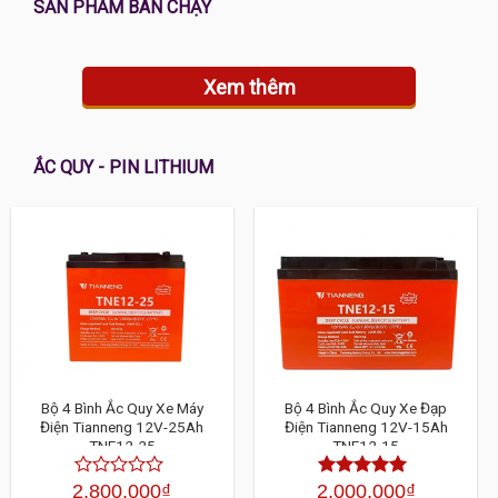
SẢN PHẨM BÁN CHẠY
Xem thêm
ẮC QUY - PIN LITHIUM
Bộ 4 Bình Ắc Quy Xe Máy
Bộ 4 Bình Ắc Quy Xe Đạp
Điện Tianneng 12V-25Ah
Điện Tianneng 12V-15Ah
TNE12-25
TNE12-15
2,800,000
₫
2,000,000
₫
Được
Được xếp