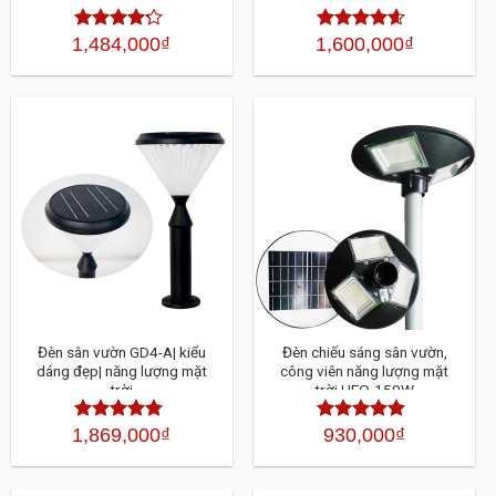
1,484,000
₫
1,600,000
₫
Được xếp
Được xếp
hạng
4.30
hạng
4.30
5 sao
5 sao
Đèn sân vườn GD4-A| kiểu
Đèn chiếu sáng sân vườn,
dáng đẹp| năng lượng mặt
công viên năng lượng mặt
trời
trời UFO-150W
1,869,000
₫
930,000
₫
Được xếp
Được xếp
hạng
4.30
hạng
4.30
5 sao
5 sao