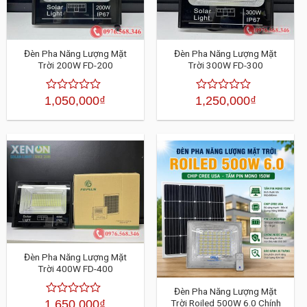
Đèn Pha Năng Lượng Mặt
Đèn Pha Năng Lượng Mặt
Trời 200W FD-200
Trời 300W FD-300
1,050,000
₫
1,250,000
₫
Được
Được
xếp
xếp
hạng
hạng
4.30
4.30
5
5
sao
sao
Đèn Pha Năng Lượng Mặt
Trời 400W FD-400
Đèn Pha Năng Lượng Mặt
Trời Roiled 500W 6.0 Chính
1,650,000
₫
Được