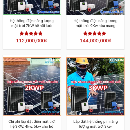
Hệ thống điện năng lượng
Hệ thống điện năng lượng
mặt trời 7KW hệ nối lưới
mặt trời 9Kw hòa mạng
112,000,000
₫
144,000,000
₫
Được xếp
Được xếp
hạng
4.30
5
hạng
4.30
5
sao
sao
Chi phí lắp đặt điện mặt trời
Lắp đặt hệ thống pin năng
hệ 3KW, 4kw, 5kw cho hộ
lượng mặt trời 3kw