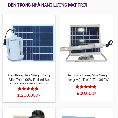
ĐÈN TRONG NHÀ NĂNG LƯỢNG MĂT TRỜI
Đèn Bóng Búp Năng Lượng
Đèn Tuýp Trong Nhà Năng
Mặt Trời 100W RoiLed Sử
Lượng Mặt Trời 9 Tấc 300W
Dụng Trong Nhà RT36W
900,000
₫
Được xếp
1,250,000
₫
Được xếp
hạng
4.30
5
hạng
4.30
sao
5 sao