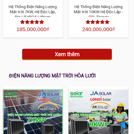
Hệ Thống Điện Năng Lượng
Hệ Thống Điện Năng Lượng
Mặt trời 7KW, Hệ Độc Lập,
Mặt trời 10KW Hệ Độc Lập -
Pin LiFePO4 Lithium
GSL Energy
185,000,000
₫
240,000,000
₫
Được xếp
Được xếp
hạng
4.30
5
hạng
4.30
5
sao
sao
Xem thêm
ĐIỆN NĂNG LƯỢNG MẶT TRỜI HÒA LƯỚI