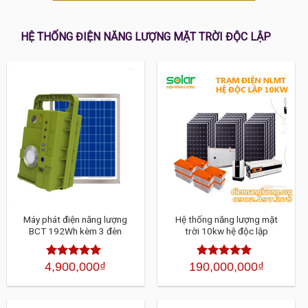
HỆ THỐNG ĐIỆN NĂNG LƯỢNG MẶT TRỜI ĐỘC LẬP
Máy phát điện năng lượng
Hệ thống năng lượng mặt
BCT 192Wh kèm 3 đèn
trời 10kw hệ độc lập
4,900,000
₫
190,000,000
₫
Được xếp
Được xếp
hạng
4.30
5
hạng
4.30
sao
5 sao