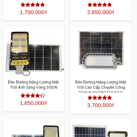
1,700,000
₫
2,650,000
₫
Được xếp
Được xếp
hạng
4.30
hạng
4.30
5 sao
5 sao
Đèn Đường Năng Lượng Mặt
Đèn Đường Năng Lượng Mặt
Trời Ánh Sáng Vàng 300W
Trời Cao Cấp Chuyên Công
Trình Roiled BCT-OLK2.0
300W
1,650,000
₫
Được xếp
3,700,000
₫
Được xếp
hạng
4.30
hạng
4.30
5
5 sao
sao