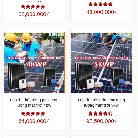
gia đình
48,000,000
₫
Được xếp
32,000,000
₫
Được xếp
hạng
4.30
5
hạng
4.30
sao
5 sao
Lắp đặt hệ thống pin năng
Lắp đặt hệ thống pin năng
lượng mặt trời 4kw
lượng mặt trời 5kw
64,000,000
₫
97,500,000
₫
Được xếp
Được xếp
hạng
4.30
hạng
4.30
5 sao
5 sao