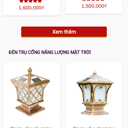
1,500,000
₫
Được xếp
1,600,000
₫
Được xếp
hạng
4.30
hạng
4.30
5 sao
5 sao
Xem thêm
ĐÈN TRỤ CỔNG NĂNG LƯỢNG MẶT TRỜI