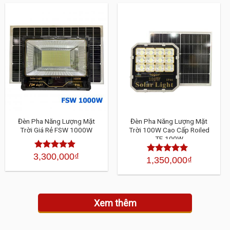
4.30
4.30
5
5
sao
sao
Đèn Pha Năng Lượng Mặt
Đèn Pha Năng Lượng Mặt
Trời Giá Rẻ FSW 1000W
Trời 100W Cao Cấp Roiled
TF-100W
3,300,000
₫
Được xếp
1,350,000
₫
Được xếp
hạng
4.30
hạng
4.30
5
5 sao
sao
Xem thêm