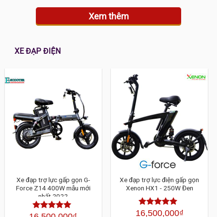
Xem thêm
XE ĐẠP ĐIỆN
Xe đạp trợ lực gấp gọn G-
Xe đạp trợ lực điện gấp gọn
Force Z14 400W mẫu mới
Xenon HX1 - 250W Đen
nhất 2022
16,500,000
₫
Được xếp
16,500,000
₫
Được xếp