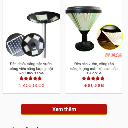
Đèn chiếu sáng sân vườn,
Đèn sân vườn, cổng rào
công viên năng lượng mặt
năng lượng mặt trời cao cấp
trời UFO-250W
SV-001G
1,400,000
₫
900,000
₫
Được xếp
Được xếp
hạng
4.30
5
hạng
4.30
sao
5 sao
Xem thêm