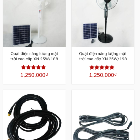
Quạt điện năng lượng mặt
Quạt điện năng lượng mặt
trời cao cấp XN 25W/188
trời cao cấp XN 25W/198
1,250,000
₫
1,250,000
₫
Được xếp
Được xếp
hạng
4.30
5
hạng
4.30
5
sao
sao