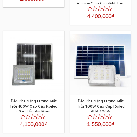
Hãng – Chip Cree Mỹ, Tấm
xếp
hạng
Pin Mono 150W, Bảo Hành 3
4.30
Năm
4,400,000
₫
Được
5
xếp
sao
hạng
4.30
5
sao
Đèn Pha Năng Lượng Mặt
Đèn Pha Năng Lượng Mặt
Trời 400W Cao Cấp Roiled
Trời 100W Cao Cấp Roiled
5.0 – Tấm Pin Mono
RLP-100W
4,100,000
₫
1,550,000
₫
Được
Được
xếp
xếp
hạng
hạng