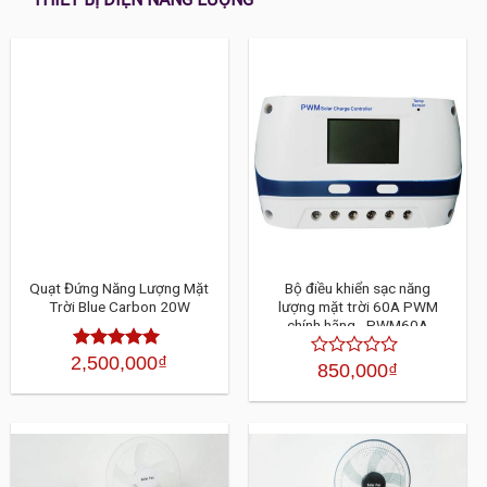
Quạt Đứng Năng Lượng Mặt
Bộ điều khiển sạc năng
Trời Blue Carbon 20W
lượng mặt trời 60A PWM
chính hãng - PWM60A
2,500,000
₫
Được xếp
850,000
₫
Được
hạng
4.30
xếp
5 sao
hạng
4.30
5
sao