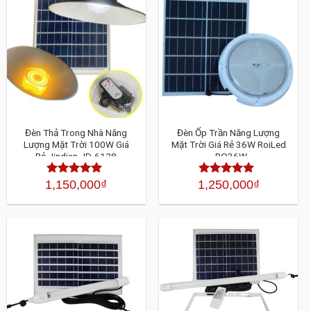
Đèn Thả Trong Nhà Năng
Đèn Ốp Trần Năng Lượng
Lượng Mặt Trời 100W Giá
Mặt Trời Giá Rẻ 36W RoiLed
Rẻ Jindian JD-6128
- RO36W
1,150,000
₫
1,250,000
₫
Được xếp
Được xếp
hạng
4.30
hạng
4.30
5 sao
5 sao