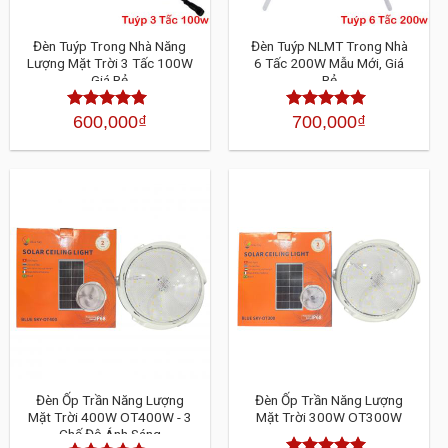
Đèn Tuýp Trong Nhà Năng
Đèn Tuýp NLMT Trong Nhà
Lượng Mặt Trời 3 Tấc 100W
6 Tấc 200W Mẫu Mới, Giá
Giá Rẻ
Rẻ
600,000
₫
700,000
₫
Được xếp
Được xếp
hạng
4.30
5
hạng
4.30
sao
5 sao
Đèn Ốp Trần Năng Lượng
Đèn Ốp Trần Năng Lượng
Mặt Trời 400W OT400W - 3
Mặt Trời 300W OT300W
Chế Độ Ánh Sáng