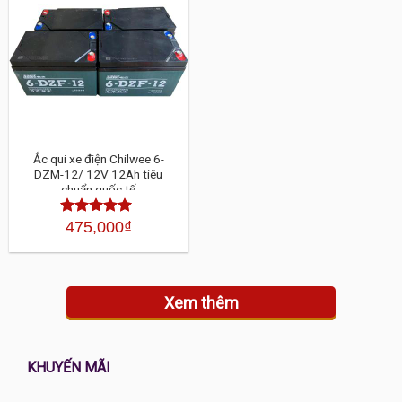
Ắc qui xe điện Chilwee 6-
DZM-12/ 12V 12Ah tiêu
chuẩn quốc tế
475,000
₫
Được xếp
hạng
4.30
5
sao
Xem thêm
KHUYẾN MÃI