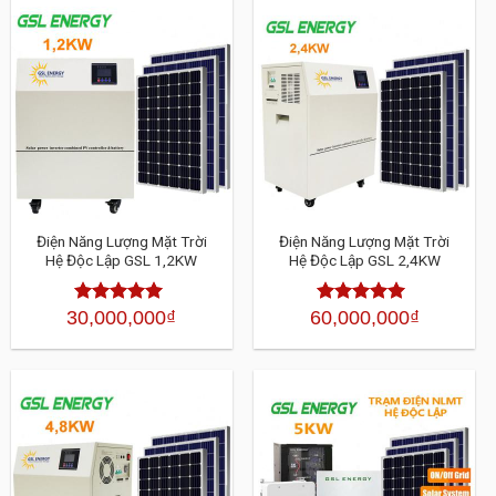
Điện Năng Lượng Mặt Trời
Điện Năng Lượng Mặt Trời
Hệ Độc Lập GSL 1,2KW
Hệ Độc Lập GSL 2,4KW
30,000,000
₫
60,000,000
₫
Được xếp
Được xếp
hạng
4.30
5
hạng
4.30
sao
5 sao