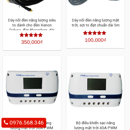
Dây nối đèn năng lượng siêu
Dây nối đèn năng lượng mặt
to dành cho đèn Xenon
trời, sợi to đạt chuẩn dài 5m
Deluxe, đèn Blucarbon, dài
5m
100,000
₫
Được xếp
350,000
₫
Được xếp
hạng
4.30
hạng
4.30
5 sao
5 sao
0976.568.346
Bộ điều khiển sạc năng
Bộ điều khiển sạc năng
lượng mặt trời 50A PWM
lượng mặt trời 40A PWM