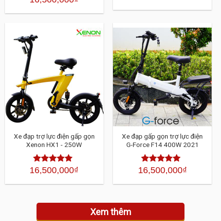
hạng
4.30
5
hạng
4.30
5
sao
sao
Xe đạp trợ lực điện gấp gọn
Xe đạp gấp gọn trợ lực điện
Xenon HX1 - 250W
G-Force F14 400W 2021
16,500,000
₫
16,500,000
₫
Được xếp
Được xếp
hạng
4.30
5
hạng
4.30
5
sao
sao
Xem thêm