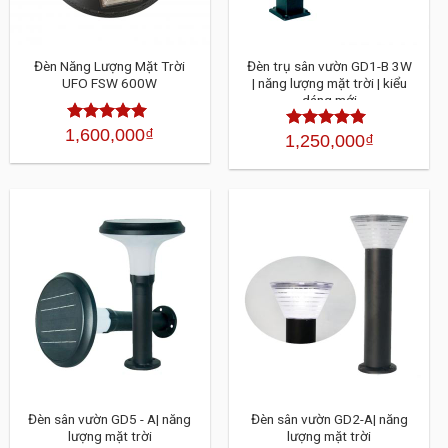
Đèn Năng Lượng Mặt Trời
Đèn trụ sân vườn GD1-B 3W
UFO FSW 600W
| năng lượng mặt trời | kiểu
dáng mới
1,600,000
₫
Được xếp
1,250,000
₫
Được xếp
hạng
4.30
5
hạng
4.30
sao
5 sao
Đèn sân vườn GD5 - A| năng
Đèn sân vườn GD2-A| năng
lượng mặt trời
lượng mặt trời