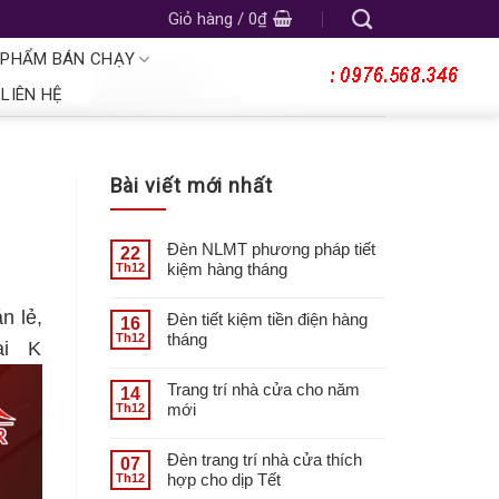
Giỏ hàng /
0
₫
 PHẨM BÁN CHẠY
LIÊN HỆ
Bài viết mới nhất
Đèn NLMT phương pháp tiết
22
kiệm hàng tháng
Th12
n lẻ,
Đèn tiết kiệm tiền điện hàng
16
tháng
Th12
ại K
Trang trí nhà cửa cho năm
14
mới
Th12
Đèn trang trí nhà cửa thích
07
hợp cho dịp Tết
Th12