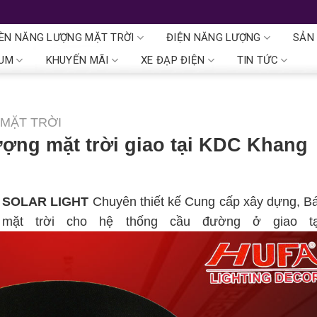
ÈN NĂNG LƯỢNG MẶT TRỜI
ĐIỆN NĂNG LƯỢNG
SẢN
IUM
KHUYẾN MÃI
XE ĐẠP ĐIỆN
TIN TỨC
MẶT TRỜI
ợng mặt trời giao tại KDC Khang
 SOLAR LIGHT
Chuyên thiết kế Cung cấp xây dựng, Bá
mặt trời cho hệ thống cầu đường ở giao t