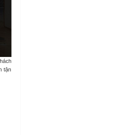
Khách
n tận