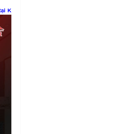
tại K