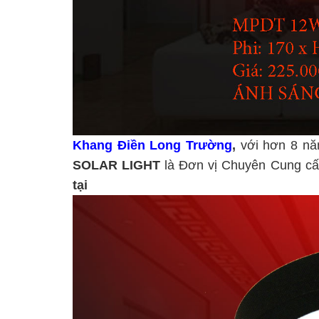
Khang Điền Long Trường
,
với hơn 8 nă
SOLAR LIGHT
là Đơn vị Chuyên Cung cấ
tạ