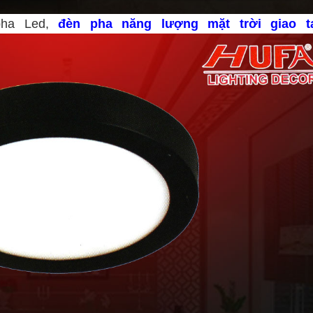
pha Led,
đèn pha năng lượng mặt trời giao t