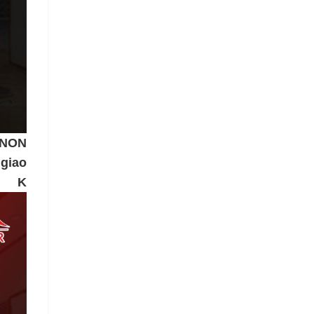
ENON
 giao
K