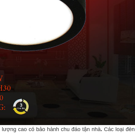
 lượng cao có bảo hành chu đáo tận nhà
.
Các loại đè